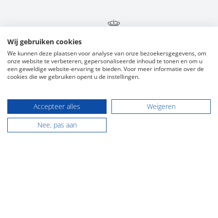
Wij gebruiken cookies
We kunnen deze plaatsen voor analyse van onze bezoekersgegevens, om
onze website te verbeteren, gepersonaliseerde inhoud te tonen en om u
een geweldige website-ervaring te bieden. Voor meer informatie over de
cookies die we gebruiken opent u de instellingen.
Contact
Accepteer alles
Weigeren
NVM makelaardij Groningen
Nee, pas aan
Hoofdstraat 116
9861 AK Grootegast
Tel:
0594 - 237 037
E-mail:
info@flexibele-makelaar.nl
KVK: 01022413
NVM makelaardij Friesland