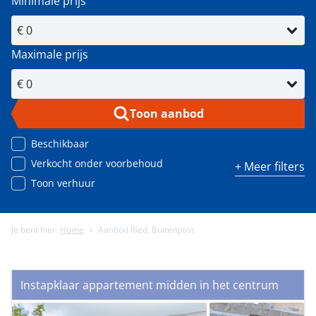
Minimale prijs
Maximale prijs
Toon aanbod
Beschikbaar
Verkocht onder voorbehoud
+ Meer filters
Toon verhuur
Je bent hier:
Home
»
Aanbod Ried, Buitenpost
Minimale energielabel
Instapklaar appartement midden in het centrum
Minimale gebruiksoppervlakte (m²)