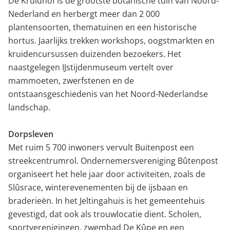
De Kruidhof is de grootste botanische tuin van Noord-
Nederland en herbergt meer dan 2 000
plantensoorten, thematuinen en een historische
hortus. Jaarlijks trekken workshops, oogstmarkten en
kruidencursussen duizenden bezoekers. Het
naastgelegen IJstijdenmuseum vertelt over
mammoeten, zwerfstenen en de
ontstaansgeschiedenis van het Noord-Nederlandse
landschap.
Dorpsleven
Met ruim 5 700 inwoners vervult Buitenpost een
streekcentrumrol. Ondernemersvereniging Bûtenpost
organiseert het hele jaar door activiteiten, zoals de
Slûsrace, winterevenementen bij de ijsbaan en
braderieën. In het Jeltingahuis is het gemeentehuis
gevestigd, dat ook als trouwlocatie dient. Scholen,
sportverenigingen, zwembad De Kûpe en een