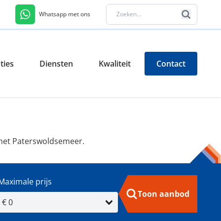
Whatsapp met ons
ties
Diensten
Kwaliteit
Contact
 het Paterswoldsemeer.
Maximale prijs
Toon aanbod