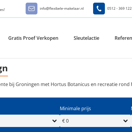
info@flexibele-makelaar.nl
0512 - 369 122
es!
Gratis Proef Verkopen
Sleutelactie
Referen
gn
ente bij Groningen met Hortus Botanicus en recreatie rond
Minimale prijs