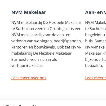
NVM Makelaar
Aan- en 
NVM-makelaardij De Flexibele Makelaar
NVM Makelaa
te Surhuisterveen en Grootegast is een
te Surhuist
NVM makelaardij voor de aan- en
begeleidt u
verkoop van woningen, bedrijfspanden,
huis. Samen
kantoren en bouwkavels. Ook zet NVM-
NVM-makela
makelaardij De Flexibele Makelaar
Makelaar F
Surhuisterveen zich in als
bijzonderh
verhuurmakelaar.
bepaalt u.
Lees meer over ons
Lees meer 