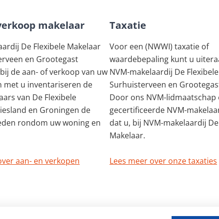
verkoop makelaar
Taxatie
rdij De Flexibele Makelaar
Voor een (NWWI) taxatie of
erveen en Grootegast
waardebepaling kunt u uiteraa
 bij de aan- of verkoop van uw
NVM-makelaardij De Flexibele
 met u inventariseren de
Surhuisterveen en Grootegast
ars van De Flexibele
Door ons NVM-lidmaatschap 
riesland en Groningen de
gecertificeerde NVM-makelaa
eden rondom uw woning en
dat u, bij NVM-makelaardij De
Makelaar.
over aan- en verkopen
Lees meer over onze taxaties