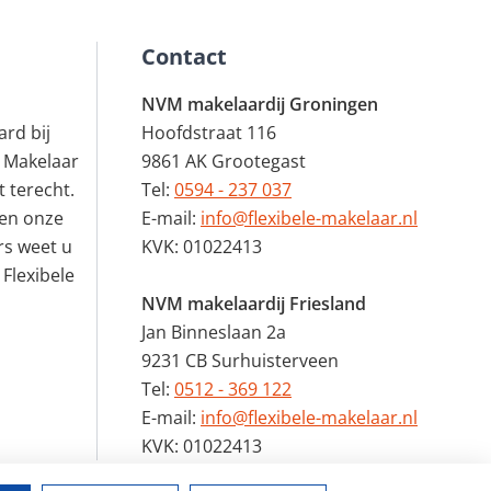
Contact
NVM makelaardij Groningen
rd bij
Hoofdstraat 116
 Makelaar
9861 AK Grootegast
 terecht.
Tel:
0594 - 237 037
en onze
E-mail:
info@flexibele-makelaar.nl
rs weet u
KVK: 01022413
 Flexibele
NVM makelaardij Friesland
Jan Binneslaan 2a
9231 CB Surhuisterveen
Tel:
0512 - 369 122
E-mail:
info@flexibele-makelaar.nl
KVK: 01022413