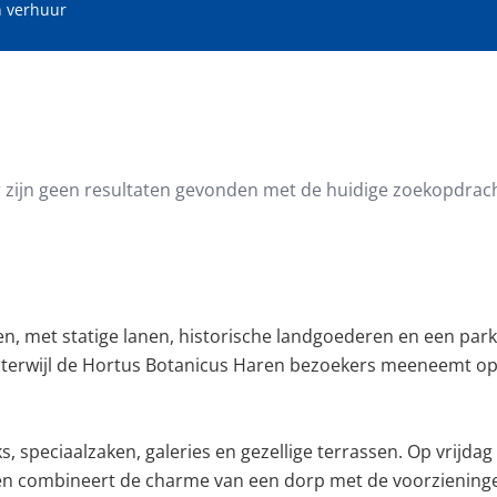
 verhuur
oppervlakte (m²)
Minimale perceeloppervlakte (
r zijn geen resultaten gevonden met de huidige zoekopdrach
en, met statige lanen, historische landgoederen en een pa
terwijl de Hortus Botanicus Haren bezoekers meeneemt op r
s, speciaalzaken, galeries en gezellige terrassen. Op vrijdag
n combineert de charme van een dorp met de voorzieningen