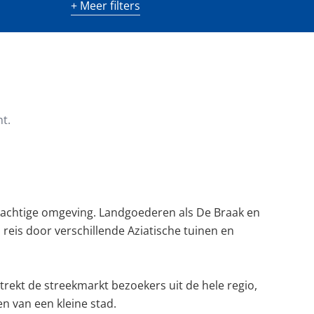
+ Meer filters
m²)
Minimaal aantal kamers
t.
rkachtige omgeving. Landgoederen als De Braak en
eis door verschillende Aziatische tuinen en
 trekt de streekmarkt bezoekers uit de hele regio,
 van een kleine stad.