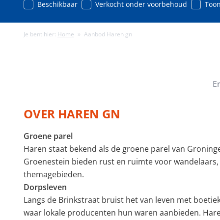
Beschikbaar
Verkocht onder voorbehoud
Toon
Je bent hier:
Home
»
Aanbod Haren gn
Minimale energielabel
Minimale gebruiks
E
OVER HAREN GN
Groene parel
Haren staat bekend als de groene parel van Groning
Groenestein bieden rust en ruimte voor wandelaars, 
themagebieden.
Dorpsleven
Langs de Brinkstraat bruist het van leven met boetiek
waar lokale producenten hun waren aanbieden. Hare