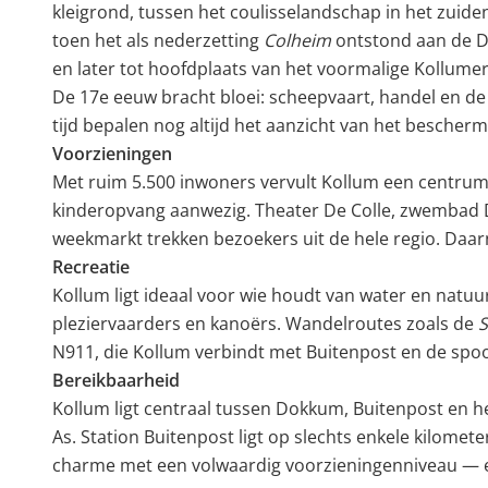
kleigrond, tussen het coulisselandschap in het zuid
toen het als nederzetting
Colheim
ontstond aan de Dw
en later tot hoofdplaats van het voormalige Kollumer
De 17e eeuw bracht bloei: scheepvaart, handel en de
tijd bepalen nog altijd het aanzicht van het besche
Voorzieningen
Met ruim 5.500 inwoners vervult Kollum een centrum
kinderopvang aanwezig. Theater De Colle, zwembad D
weekmarkt trekken bezoekers uit de hele regio. Daar
Recreatie
Kollum ligt ideaal voor wie houdt van water en natuu
pleziervaarders en kanoërs. Wandelroutes zoals de
S
N911, die Kollum verbindt met Buitenpost en de spo
Bereikbaarheid
Kollum ligt centraal tussen Dokkum, Buitenpost en h
As. Station Buitenpost ligt op slechts enkele kilome
charme met een volwaardig voorzieningenniveau — ee