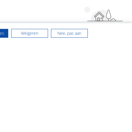
les
Weigeren
Nee, pas aan
Contact
NVM makelaardij Groningen
rd bij
Hoofdstraat 116
 Makelaar
9861 AK Grootegast
 terecht.
Tel:
0594 - 237 037
en onze
E-mail:
info@flexibele-makelaar.nl