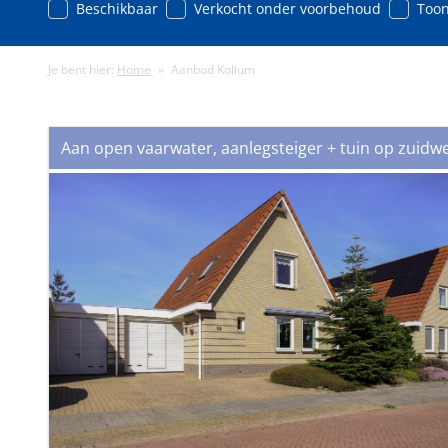
Beschikbaar
Verkocht onder voorbehoud
Toon
Je bent hier:
Home
»
Aanbod Kollum
Minimale energielabel
Minimale gebruiks
Aan open vaarwater, aanlegsteiger + tuin op zuid