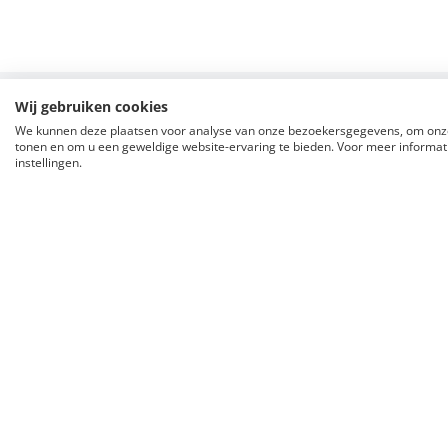
Wij gebruiken cookies
We kunnen deze plaatsen voor analyse van onze bezoekersgegevens, om onze
Aangesloten bij o.a.:
tonen en om u een geweldige website-ervaring te bieden. Voor meer informati
instellingen.
NVM Makelaar
Aan- en 
NVM-makelaardij De Flexibele Makelaar
NVM Makelaa
te Surhuisterveen en Grootegast is een
te Surhuist
NVM makelaardij voor de aan- en
begeleidt u
verkoop van woningen, bedrijfspanden,
huis. Samen
kantoren en bouwkavels. Ook zet NVM-
NVM-makela