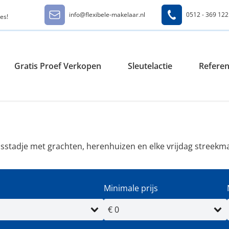
info@flexibele-makelaar.nl
0512 - 369 122
es!
Gratis Proef Verkopen
Sleutelactie
Referen
lsstadje met grachten, herenhuizen en elke vrijdag streekm
Minimale prijs