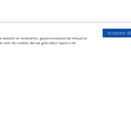
Accepteer al
 website te verbeteren, gepersonaliseerde inhoud te
e over de cookies die we gebruiken opent u de
verkoop makelaar
Taxatie
rdij De Flexibele Makelaar
Voor een (NWWI) taxatie of
erveen en Grootegast
waardebepaling kunt u uiteraa
 bij de aan- of verkoop van uw
NVM-makelaardij De Flexibele
 met u inventariseren de
Surhuisterveen en Grootegast
ars van De Flexibele
Door ons NVM-lidmaatschap 