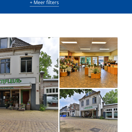
+ Meer filters
m²)
Minimaal aantal kamers