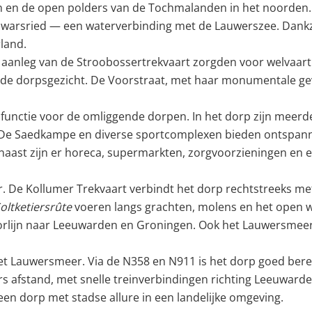
en en de open polders van de Tochmalanden in het noorden.
arsried — een waterverbinding met de Lauwerszee. Dankzij 
land.
 aanleg van de Stroobossertrekvaart zorgden voor welvaart
rmde dorpsgezicht. De Voorstraat, met haar monumentale gev
functie voor de omliggende dorpen. In het dorp zijn meerd
e Saedkampe en diverse sportcomplexen bieden ontspanning
naast zijn er horeca, supermarkten, zorgvoorzieningen en 
r. De Kollumer Trekvaart verbindt het dorp rechtstreeks me
oltketiersrûte
voeren langs grachten, molens en het open w
orlijn naar Leeuwarden en Groningen. Ook het Lauwersmeerge
et Lauwersmeer. Via de N358 en N911 is het dorp goed berei
ters afstand, met snelle treinverbindingen richting Leeuwar
n dorp met stadse allure in een landelijke omgeving.