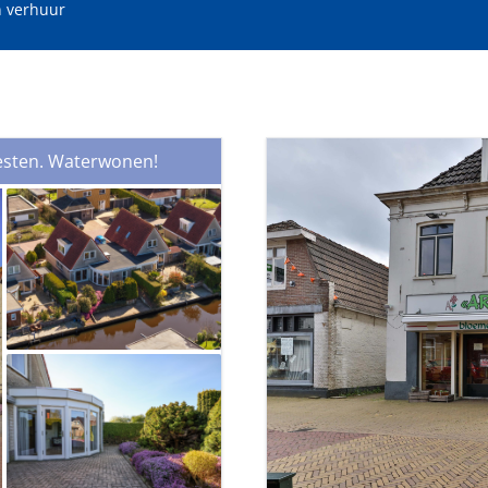
 verhuur
oppervlakte (m²)
Minimale perceeloppervlakte (
westen. Waterwonen!