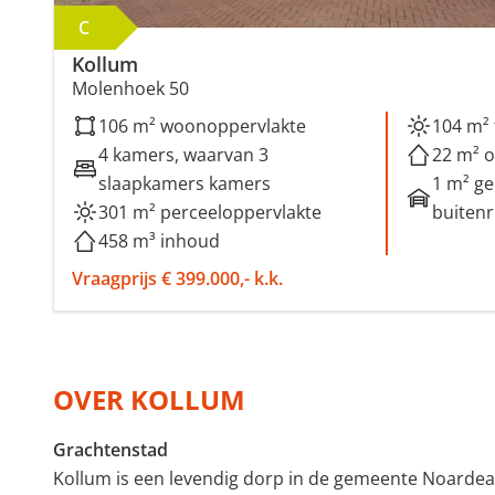
C
Kollum
Molenhoek 50
106 m² woonoppervlakte
104 m² 
4 kamers, waarvan 3
22 m² o
slaapkamers kamers
1 m² g
301 m² perceeloppervlakte
buiten
458 m³ inhoud
Vraagprijs € 399.000,- k.k.
OVER KOLLUM
Grachtenstad
Kollum is een levendig dorp in de gemeente Noardea