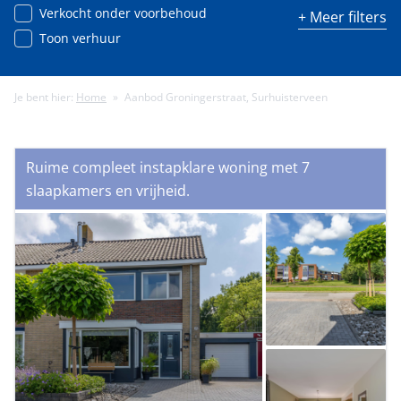
Verkocht onder voorbehoud
+ Meer filters
Toon verhuur
Je bent hier:
Home
»
Aanbod Groningerstraat, Surhuisterveen
Minimale energielabel
Ruime compleet instapklare woning met 7
Minimale gebruiksoppervlakte (m²)
slaapkamers en vrijheid.
Minimale perceeloppervlakte (m²)
Minimaal aantal kamers