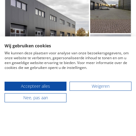
Wij gebruiken cookies
We kunnen deze plaatsen voor analyse van onze bezoekersgegevens, om
onze website te verbeteren, gepersonaliseerde inhoud te tonen en om u
een geweldige website-ervaring te bieden. Voor meer informatie over de
cookies die we gebruiken opent u de instellingen.
Accepteer alles
Weigeren
Surhuisterveen
Nee, pas aan
Rooilijn 5l
110 m² perceeloppervlakte
Vraagprijs € 130.000,- v.o.n.