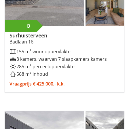
B
Surhuisterveen
Badlaan 16
155 m² woonoppervlakte
8 kamers, waarvan 7 slaapkamers kamers
285 m² perceeloppervlakte
568 m³ inhoud
Vraagprijs € 425.000,- k.k.