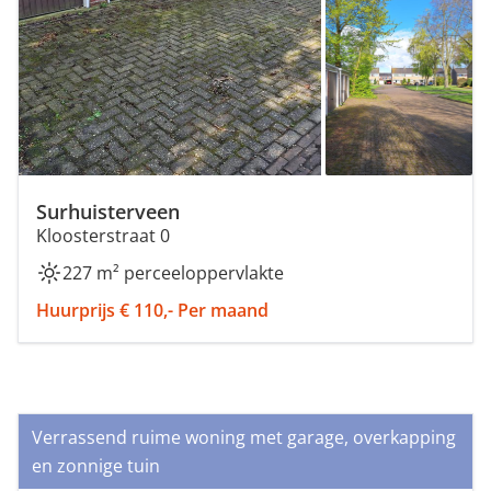
Surhuisterveen
Kloosterstraat 0
227 m² perceeloppervlakte
Huurprijs € 110,- Per maand
Verrassend ruime woning met garage, overkapping
en zonnige tuin