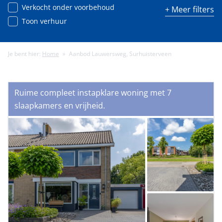
Verkocht onder voorbehoud
+ Meer filters
Toon verhuur
Je bent hier:
Home
»
Aanbod Lauwersweg, Surhuisterveen
Minimale energielabel
Ruime compleet instapklare woning met 7
Minimale gebruiksoppervlakte (m²)
slaapkamers en vrijheid.
Minimale perceeloppervlakte (m²)
Minimaal aantal kamers