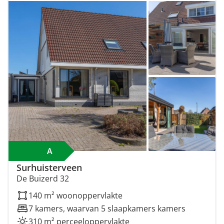
A
Surhuisterveen
De Buizerd 32
140 m² woonoppervlakte
7 kamers, waarvan 5 slaapkamers kamers
310 m² perceeloppervlakte