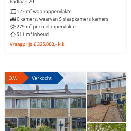
Badlaan 20
123 m² woonoppervlakte
6 kamers, waarvan 5 slaapkamers kamers
279 m² perceeloppervlakte
511 m³ inhoud
Vraagprijs € 325.000,- k.k.
O.V.
Verkocht