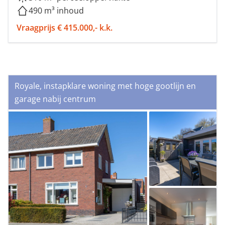
490 m³ inhoud
Vraagprijs € 415.000,- k.k.
Royale, instapklare woning met hoge gootlijn en
garage nabij centrum