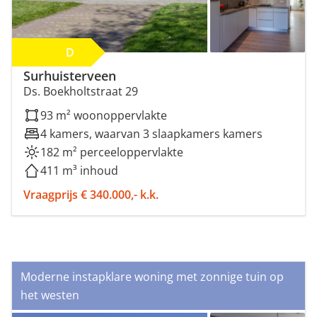
D
Surhuisterveen
Ds. Boekholtstraat 29
93 m² woonoppervlakte
4 kamers, waarvan 3 slaapkamers kamers
182 m² perceeloppervlakte
411 m³ inhoud
Vraagprijs € 340.000,- k.k.
Moderne instapklare woning met zonnige tuin op
het westen