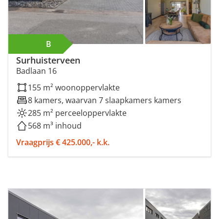
B
Surhuisterveen
Badlaan 16
155 m² woonoppervlakte
8 kamers, waarvan 7 slaapkamers kamers
285 m² perceeloppervlakte
568 m³ inhoud
Vraagprijs € 425.000,- k.k.