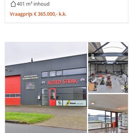
401 m³ inhoud
Vraagprijs € 365.000,- k.k.