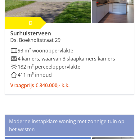
D
Surhuisterveen
Ds. Boekholtstraat 29
93 m² woonoppervlakte
4 kamers, waarvan 3 slaapkamers kamers
182 m² perceeloppervlakte
411 m³ inhoud
Vraagprijs € 340.000,- k.k.
Moderne instapklare woning met zonnige tuin op
het westen