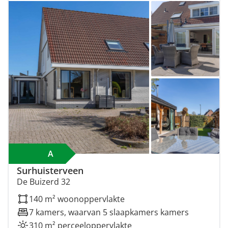
A
Surhuisterveen
De Buizerd 32
140 m² woonoppervlakte
7 kamers, waarvan 5 slaapkamers kamers
310 m² perceeloppervlakte