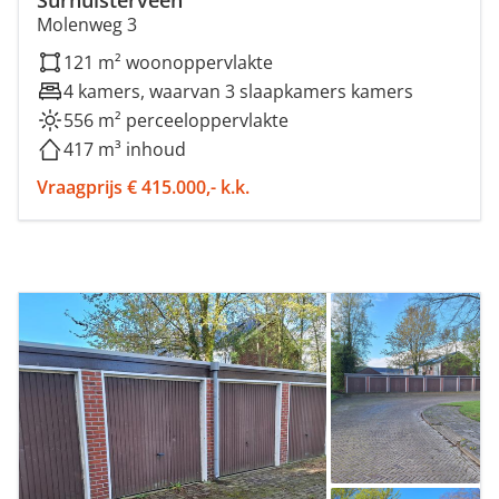
Surhuisterveen
Molenweg 3
121 m² woonoppervlakte
4 kamers, waarvan 3 slaapkamers kamers
556 m² perceeloppervlakte
417 m³ inhoud
Vraagprijs € 415.000,- k.k.