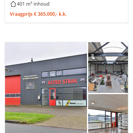
401 m³ inhoud
Vraagprijs € 365.000,- k.k.