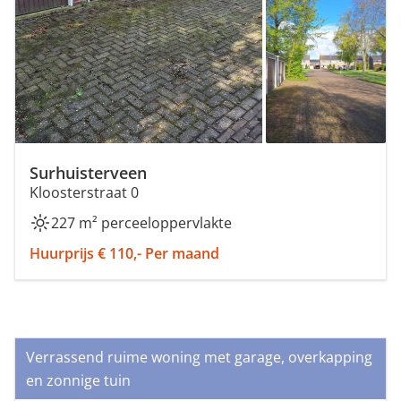
Surhuisterveen
Kloosterstraat 0
227 m² perceeloppervlakte
Huurprijs € 110,- Per maand
Verrassend ruime woning met garage, overkapping
en zonnige tuin