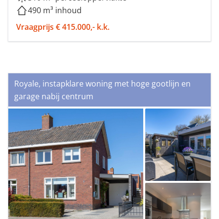
490 m³ inhoud
Vraagprijs € 415.000,- k.k.
Royale, instapklare woning met hoge gootlijn en
garage nabij centrum