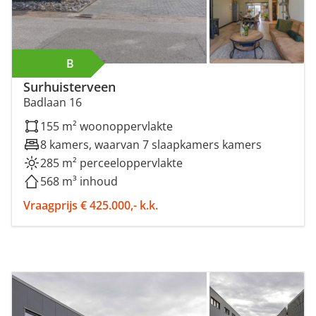
B
Surhuisterveen
Badlaan 16
155 m² woonoppervlakte
8 kamers, waarvan 7 slaapkamers kamers
285 m² perceeloppervlakte
568 m³ inhoud
Vraagprijs € 425.000,- k.k.