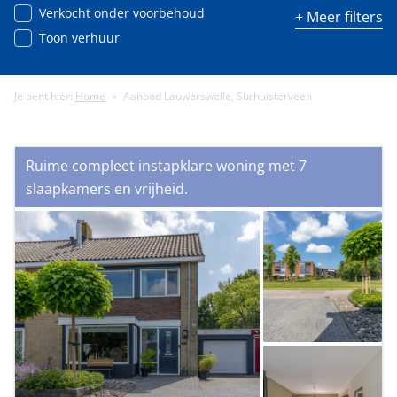
Verkocht onder voorbehoud
+ Meer filters
Toon verhuur
Je bent hier:
Home
»
Aanbod Lauwerswelle, Surhuisterveen
Minimale energielabel
Ruime compleet instapklare woning met 7
Minimale gebruiksoppervlakte (m²)
slaapkamers en vrijheid.
Minimale perceeloppervlakte (m²)
Minimaal aantal kamers