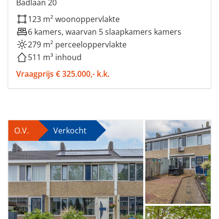
Badlaan 20
123 m² woonoppervlakte
6 kamers, waarvan 5 slaapkamers kamers
279 m² perceeloppervlakte
511 m³ inhoud
Vraagprijs € 325.000,- k.k.
O.V.
Verkocht