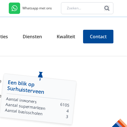
Whatsapp met ons
ties
Diensten
Kwaliteit
Contact
e
Een blik op
Surhuisterveen
e
Aantal inwoners
Aantal supermarkten
6105
Aantal basisscholen
4
3