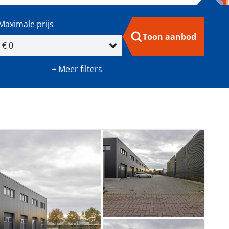
Maximale prijs
Toon aanbod
+ Meer filters
m²)
Minimaal aantal kamers