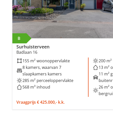
B
Surhuisterveen
Badlaan 16
155 m² woonoppervlakte
200 m² 
8 kamers, waarvan 7
13 m² o
slaapkamers kamers
11 m² 
285 m² perceeloppervlakte
buiten
568 m³ inhoud
26 m² o
bergru
Vraagprijs € 425.000,- k.k.