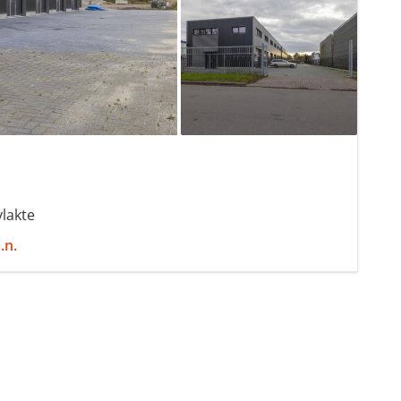
lakte
.n.