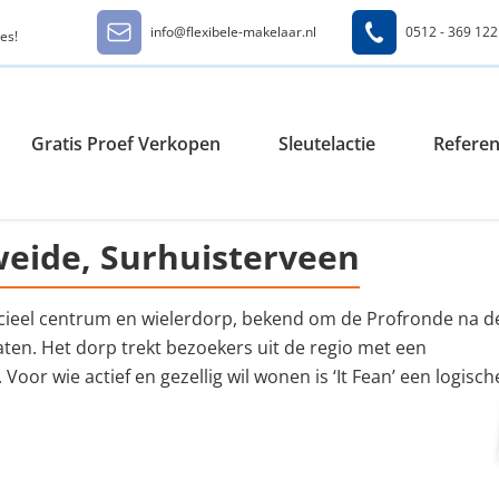
info@flexibele-makelaar.nl
0512 - 369 122
es!
Gratis Proef Verkopen
Sleutelactie
Referen
eide, Surhuisterveen
ieel centrum en wielerdorp, bekend om de Profronde na d
aten. Het dorp trekt bezoekers uit de regio met een
oor wie actief en gezellig wil wonen is ‘It Fean’ een logisch