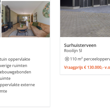
Surhuisterveen
Rooilijn 5l
110 m² perceelopperv
tuin oppervlakte
verige ruimten
Vraagprijs € 130.000,- v.o
gebouwgebonden
ruimte
ppervlakte externe
imte