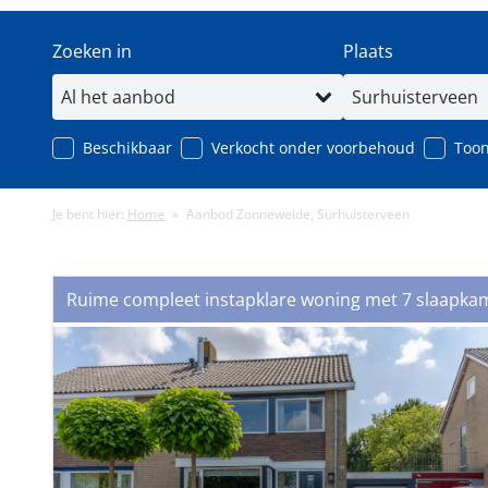
Zoeken in
Plaats
Beschikbaar
Verkocht onder voorbehoud
Toon
Je bent hier:
Home
»
Aanbod Zonneweide, Surhuisterveen
Minimale energielabel
Minimale gebruiks
Ruime compleet instapklare woning met 7 slaapkame