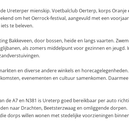
n de Ureterper mienskip. Voetbalclub Oerterp, korps Oranje 
bekend om het Oerrock-festival, aangevuld met een voorjaars
iets te beleven.
chting Bakkeveen, door bossen, heide en langs vaarten. Zw
lijbanen, als zomers middelpunt voor gezinnen en jeugd. 
zandverstuivingen.
markten en diverse andere winkels en horecagelegenheden. 
eenkomsten, evenementen en cultuur samenkomen. Daarmee v
 van de A7 en N381 is Ureterp goed bereikbaar per auto ri
aden naar Drachten, Beetsterzwaag en omliggende dorpen. O
 die dorps willen wonen met stedelijke voorzieningen binne