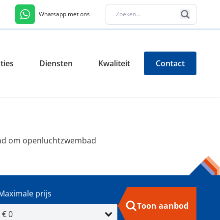
Whatsapp met ons
ties
Diensten
Kwaliteit
Contact
kend om openluchtzwembad
Maximale prijs
Toon aanbod