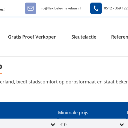
info@flexibele-makelaar.nl
0512 - 369 122
es!
Gratis Proef Verkopen
Sleutelactie
Referen
p
terland, biedt stadscomfort op dorpsformaat en staat be
Minimale prijs