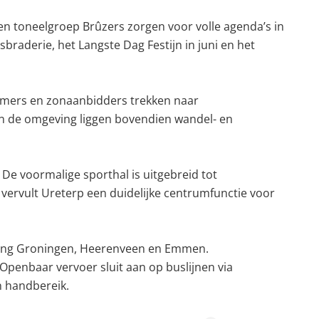
en toneelgroep Brûzers zorgen voor volle agenda’s in
braderie, het Langste Dag Festijn in juni en het
emmers en zonaanbidders trekken naar
In de omgeving liggen bovendien wandel- en
De voormalige sporthal is uitgebreid tot
ervult Ureterp een duidelijke centrumfunctie voor
chting Groningen, Heerenveen en Emmen.
penbaar vervoer sluit aan op buslijnen via
n handbereik.