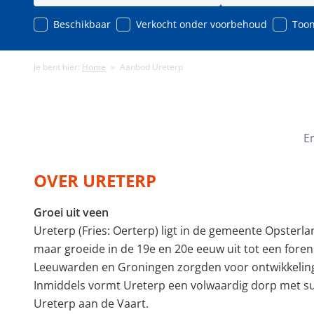
Beschikbaar
Verkocht onder voorbehoud
Toon
Je bent hier:
Home
»
Aanbod Ureterp
Minimale energielabel
Minimale gebruiks
E
OVER URETERP
Groei uit veen
Ureterp (Fries: Oerterp) ligt in de gemeente Opsterl
maar groeide in de 19e en 20e eeuw uit tot een fore
Leeuwarden en Groningen zorgden voor ontwikkeling
Inmiddels vormt Ureterp een volwaardig dorp met su
Ureterp aan de Vaart.