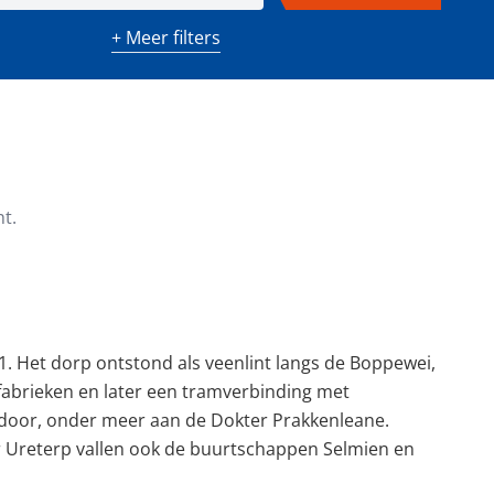
+ Meer filters
m²)
Minimaal aantal kamers
t.
1. Het dorp ontstond als veenlint langs de Boppewei,
fabrieken en later een tramverbinding met
door, onder meer aan de Dokter Prakkenleane.
 Ureterp vallen ook de buurtschappen Selmien en