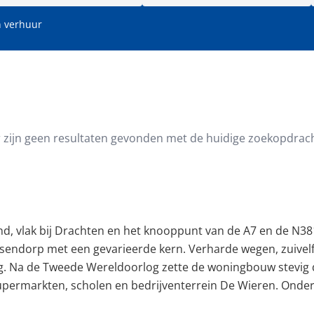
 verhuur
oppervlakte (m²)
Minimale perceeloppervlakte (
r zijn geen resultaten gevonden met de huidige zoekopdrach
and, vlak bij Drachten en het knooppunt van de A7 en de N38
nsendorp met een gevarieerde kern. Verharde wegen, zuivel
. Na de Tweede Wereldoorlog zette de woningbouw stevig 
permarkten, scholen en bedrijventerrein De Wieren. Onder