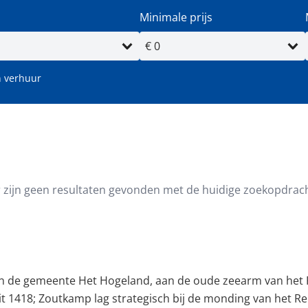
Minimale prijs
 verhuur
oppervlakte (m²)
Minimale perceeloppervlakte (
r zijn geen resultaten gevonden met de huidige zoekopdrach
 in de gemeente Het Hogeland, aan de oude zeearm van het R
it 1418; Zoutkamp lag strategisch bij de monding van het 