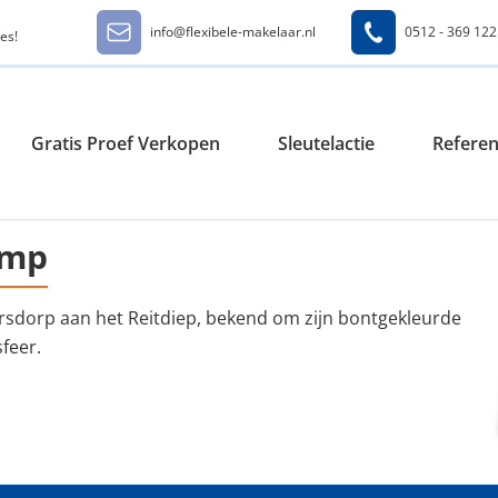
info@flexibele-makelaar.nl
0512 - 369 122
es!
Gratis Proef Verkopen
Sleutelactie
Referen
amp
rsdorp aan het Reitdiep, bekend om zijn bontgekleurde
feer.