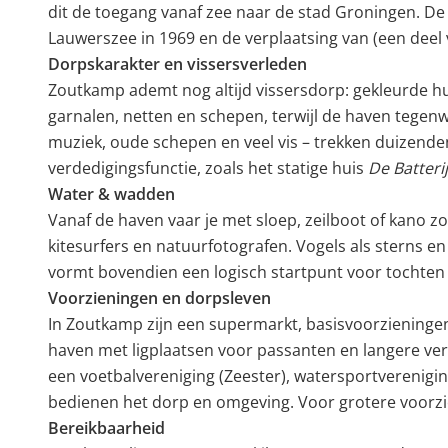
dit de toegang vanaf zee naar de stad Groningen. De 
Lauwerszee in 1969 en de verplaatsing van (een deel
Dorpskarakter en vissersverleden
Zoutkamp ademt nog altijd vissersdorp: gekleurde hu
garnalen, netten en schepen, terwijl de haven tegenw
muziek, oude schepen en veel vis – trekken duizend
verdedigingsfunctie, zoals het statige huis
De Batterij
Water & wadden
Vanaf de haven vaar je met sloep, zeilboot of kano z
kitesurfers en natuurfotografen. Vogels als sterns 
vormt bovendien een logisch startpunt voor tochten
Voorzieningen en dorpsleven
In Zoutkamp zijn een supermarkt, basisvoorzieningen
haven met ligplaatsen voor passanten en langere verb
een voetbalvereniging (Zeester), watersportverenigi
bedienen het dorp en omgeving. Voor grotere voorzi
Bereikbaarheid