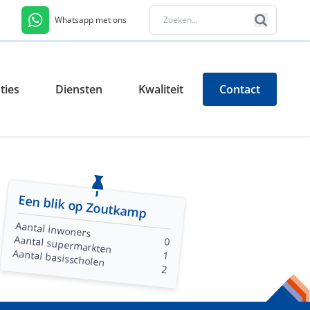
Whatsapp met ons
ties
Diensten
Kwaliteit
Contact
Een blik op Zoutkamp
Aantal inwoners
Aantal supermarkten
0
Aantal basisscholen
1
2