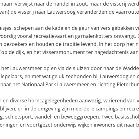
naam verwijst naar de handel in zout, maar de visserij werd 
 van) de visserij naar Lauwersoog veranderden de vaarroute
isjes, schepen aan de kade en de geur van vers gebakken vi
oordig vooral recreatievaart en garnalenkotters ontvangt. D
en bezoekers en houden de traditie levend. In het dorp h
op de dijk, en het vissersmonument ter nagedachtenis aa
o het Lauwersmeer op en via de sluizen door naar de Waddenze
en lepelaars, en met wat geluk zeehonden bij Lauwersoog en
 naar het Nationaal Park Lauwersmeer en richting Pieterbu
 en diverse horecagelegenheden aanwezig, variërend van vi
lijven, en in de omgeving zijn meerdere campings en recrea
ng, schietsport, wandel- en beweeggroepen. Twee basisscho
eningen en voortgezet onderwijs wijken inwoners uit naar 