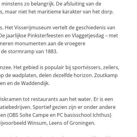
minstens zo belangrijk. De afsluiting van de
s, maar niet het maritieme karakter van het dorp.
s. Het Visserijmuseum vertelt de geschiedenis van
e jaarlijkse Pinksterfeesten en Vlaggetjesdag – met
erinneren monumenten aan de vroegere
n de stormramp van 1883.
e. Het gebied is populair bij sportvissers, zeilers,
 op de wadplaten, delen dezelfde horizon. Zoutkamp
ren en de Waddendijk.
skramen tot restaurants aan het water. Er is een
tiebedrijven. Sportief gezien zijn er onder andere
len (OBS Solte Campe en PC basisschool Ichthus)
bijvoorbeeld Winsum, Leens of Groningen.