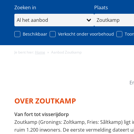
Zoeken in
Plaats
Beschikbaar
Verkocht onder voorbehoud
Toon
Je bent hier:
Home
»
Aanbod Zoutkamp
Minimale energielabel
Minimale gebruiks
E
OVER ZOUTKAMP
Van fort tot visserijdorp
Zoutkamp (Gronings: Zoltkamp, Fries: Sâltkamp) ligt
ruim 1.200 inwoners. De eerste vermelding dateert u