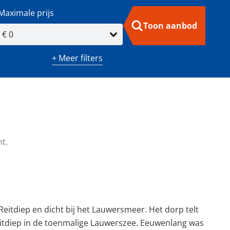
Maximale prijs
Toon aanbod
+ Meer filters
m²)
Minimaal aantal kamers
t.
eitdiep en dicht bij het Lauwersmeer. Het dorp telt
Reitdiep in de toenmalige Lauwerszee. Eeuwenlang was