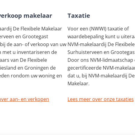
verkoop makelaar
Taxatie
rdij De Flexibele Makelaar
Voor een (NWWI) taxatie of
erveen en Grootegast
waardebepaling kunt u uiteraa
 bij de aan- of verkoop van uw
NVM-makelaardij De Flexibele
 met u inventariseren de
Surhuisterveen en Grootegast
ars van De Flexibele
Door ons NVM-lidmaatschap 
riesland en Groningen de
gecertificeerde NVM-makelaa
eden rondom uw woning en
dat u, bij NVM-makelaardij De
Makelaar.
over aan- en verkopen
Lees meer over onze taxaties