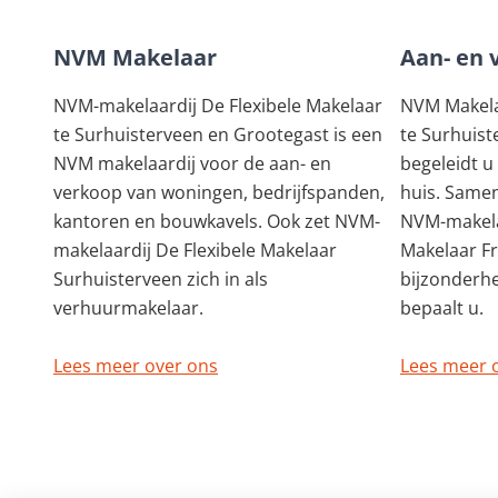
NVM Makelaar
Aan- en 
NVM-makelaardij De Flexibele Makelaar
NVM Makelaa
te Surhuisterveen en Grootegast is een
te Surhuist
NVM makelaardij voor de aan- en
begeleidt u
verkoop van woningen, bedrijfspanden,
huis. Samen
kantoren en bouwkavels. Ook zet NVM-
NVM-makela
makelaardij De Flexibele Makelaar
Makelaar F
Surhuisterveen zich in als
bijzonderh
verhuurmakelaar.
bepaalt u.
Lees meer over ons
Lees meer 