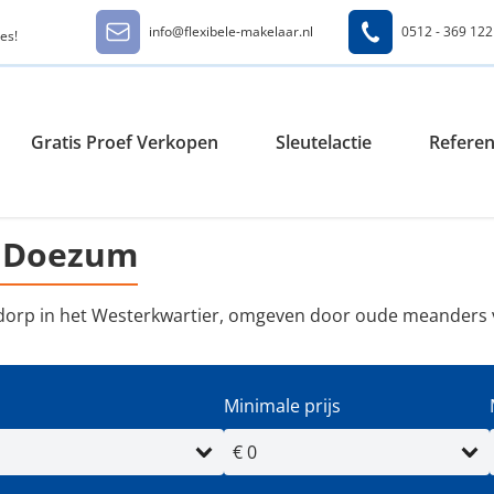
info@flexibele-makelaar.nl
0512 - 369 122
es!
Gratis Proef Verkopen
Sleutelactie
Referen
d Doezum
dorp in het Westerkwartier, omgeven door oude meanders 
Minimale prijs