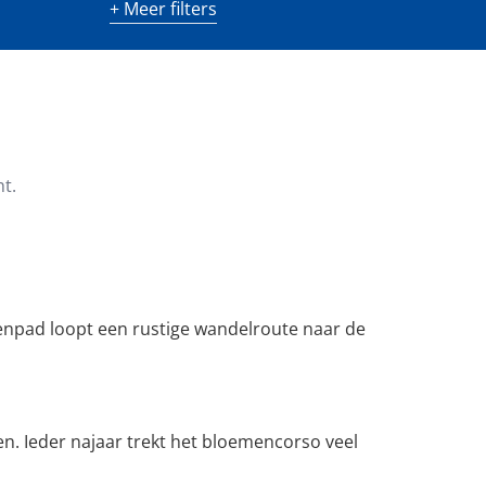
+ Meer filters
m²)
Minimaal aantal kamers
t.
enpad loopt een rustige wandelroute naar de
n. Ieder najaar trekt het bloemencorso veel