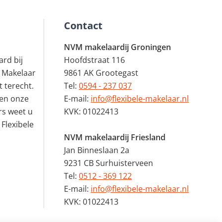
Contact
NVM makelaardij Groningen
rd bij
Hoofdstraat 116
 Makelaar
9861 AK Grootegast
 terecht.
Tel:
0594 - 237 037
en onze
E-mail:
info@flexibele-makelaar.nl
rs weet u
KVK: 01022413
 Flexibele
NVM makelaardij Friesland
Jan Binneslaan 2a
9231 CB Surhuisterveen
Tel:
0512 - 369 122
E-mail:
info@flexibele-makelaar.nl
KVK: 01022413