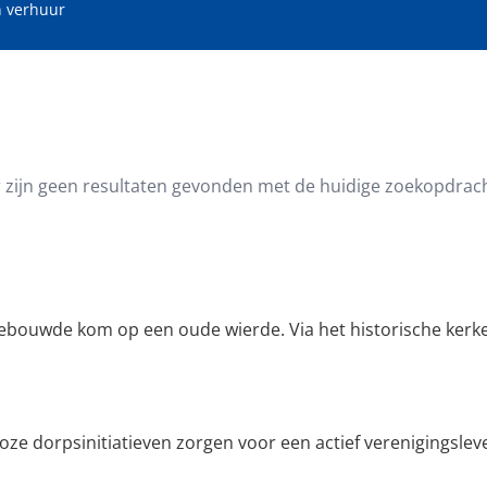
 verhuur
oppervlakte (m²)
Minimale perceeloppervlakte (
r zijn geen resultaten gevonden met de huidige zoekopdrach
 bebouwde kom op een oude wierde. Via het historische kerk
ze dorpsinitiatieven zorgen voor een actief verenigingsleve