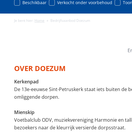
Beschikbaar
Verkocht onder voorbehoud
Toon
Je bent hier:
Home
»
Bedrijfsaanbod Doezum
Minimale energielabel
Minimale gebruiks
E
OVER DOEZUM
Kerkenpad
De 13e-eeuwse Sint-Petruskerk staat iets buiten de
omliggende dorpen.
Mienskip
Voetbalclub ODV, muziekvereniging Harmonie en tallo
bezoekers naar de kleurrijk versierde dorpsstraat.