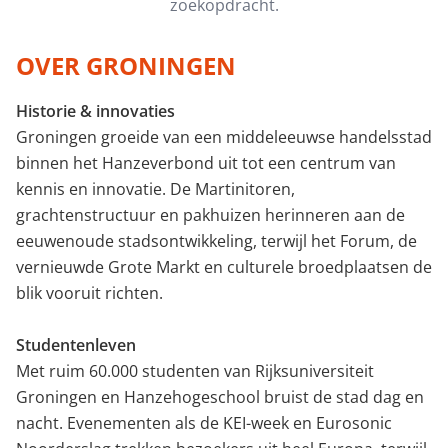
zoekopdracht.
Minimale perceeloppervlakte (m²)
OVER GRONINGEN
Historie & innovaties
Minimaal aantal kamers
Groningen groeide van een middeleeuwse handelsstad
binnen het Hanzeverbond uit tot een centrum van
kennis en innovatie. De Martinitoren,
grachtenstructuur en pakhuizen herinneren aan de
eeuwenoude stadsontwikkeling, terwijl het Forum, de
vernieuwde Grote Markt en culturele broedplaatsen de
blik vooruit richten.
Studentenleven
Met ruim 60.000 studenten van Rijksuniversiteit
Groningen en Hanzehogeschool bruist de stad dag en
nacht. Evenementen als de KEI-week en Eurosonic