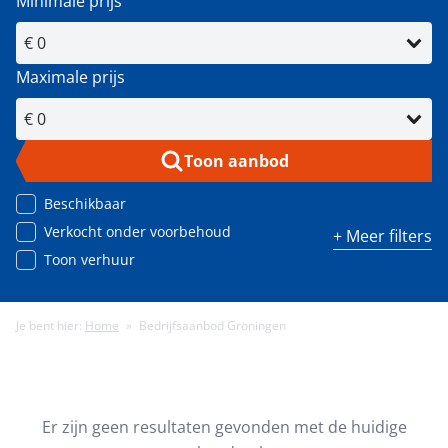
Minimale prijs
Maximale prijs
Toon aanbod
Beschikbaar
Verkocht onder voorbehoud
+ Meer filters
Toon verhuur
Je bent hier:
Home
»
Bedrijfsaanbod Groningen
Minimale energielabel
Minimale gebruiksoppervlakte (m²)
Er zijn geen resultaten gevonden met de huidige