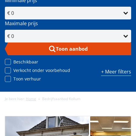
Minimale prijs
Maximale prijs
Toon aanbod
Beschikbaar
Verkocht onder voorbehoud
+ Meer filters
Toon verhuur
Je bent hier:
Home
»
Bedrijfsaanbod Kollum
Minimale energielabel
Minimale gebruiksoppervlakte (m²)