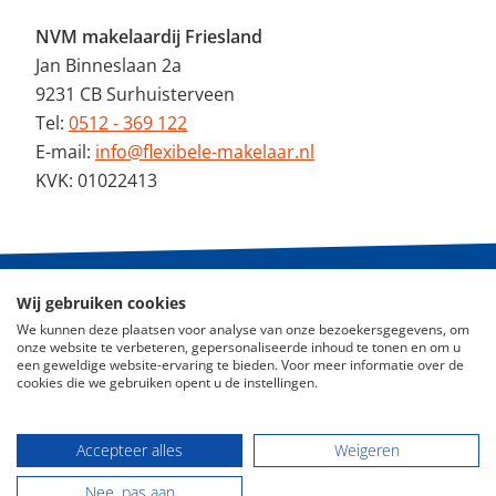
NVM makelaardij Friesland
Jan Binneslaan 2a
9231 CB Surhuisterveen
Tel:
0512 - 369 122
E-mail:
info@flexibele-makelaar.nl
KVK: 01022413
Wij gebruiken cookies
© 2026 - De Flexibele Makelaar NVM
We kunnen deze plaatsen voor analyse van onze bezoekersgegevens, om
onze website te verbeteren, gepersonaliseerde inhoud te tonen en om u
Nieuws
een geweldige website-ervaring te bieden. Voor meer informatie over de
cookies die we gebruiken opent u de instellingen.
ABC Woningmarkt
Disclaimer
Accepteer alles
Weigeren
Privacy Policy
Nee, pas aan