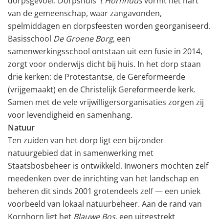
dorpsgevoel. Dorpshuis
’t Hornhuus
vormt het hart
van de gemeenschap, waar zangavonden,
spelmiddagen en dorpsfeesten worden georganiseerd.
Basisschool
De Groene Borg
, een
samenwerkingsschool ontstaan uit een fusie in 2014,
zorgt voor onderwijs dicht bij huis. In het dorp staan
drie kerken: de Protestantse, de Gereformeerde
(vrijgemaakt) en de Christelijk Gereformeerde kerk.
Samen met de vele vrijwilligersorganisaties zorgen zij
voor levendigheid en samenhang.
Natuur
Ten zuiden van het dorp ligt een bijzonder
natuurgebied dat in samenwerking met
Staatsbosbeheer is ontwikkeld. Inwoners mochten zelf
meedenken over de inrichting van het landschap en
beheren dit sinds 2001 grotendeels zelf — een uniek
voorbeeld van lokaal natuurbeheer. Aan de rand van
Kornhorn ligt het
Blauwe Bos
, een uitgestrekt