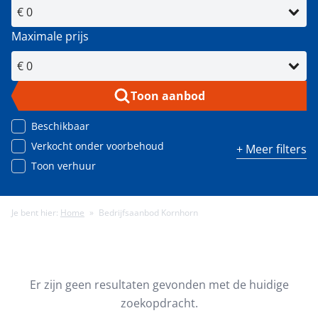
Maximale prijs
Toon aanbod
Beschikbaar
Verkocht onder voorbehoud
+ Meer filters
Toon verhuur
Je bent hier:
Home
»
Bedrijfsaanbod Kornhorn
Minimale energielabel
Minimale gebruiksoppervlakte (m²)
Er zijn geen resultaten gevonden met de huidige
zoekopdracht.