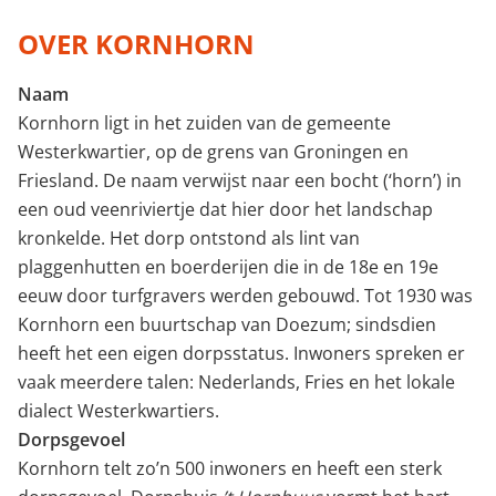
Minimale perceeloppervlakte (m²)
OVER KORNHORN
Naam
Minimaal aantal kamers
Kornhorn ligt in het zuiden van de gemeente
Westerkwartier, op de grens van Groningen en
Friesland. De naam verwijst naar een bocht (‘horn’) in
een oud veenriviertje dat hier door het landschap
kronkelde. Het dorp ontstond als lint van
plaggenhutten en boerderijen die in de 18e en 19e
eeuw door turfgravers werden gebouwd. Tot 1930 was
Kornhorn een buurtschap van Doezum; sindsdien
heeft het een eigen dorpsstatus. Inwoners spreken er
vaak meerdere talen: Nederlands, Fries en het lokale
dialect Westerkwartiers.
Dorpsgevoel
Kornhorn telt zo’n 500 inwoners en heeft een sterk