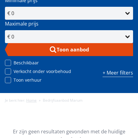
Minimale prijs
Maximale prijs
Toon aanbod
Beschikbaar
Verkocht onder voorbehoud
+ Meer filters
Toon verhuur
Je bent hier:
Home
»
Bedrijfsaanbod Marum
Minimale energielabel
Minimale gebruiksoppervlakte (m²)
Er zijn geen resultaten gevonden met de huidige