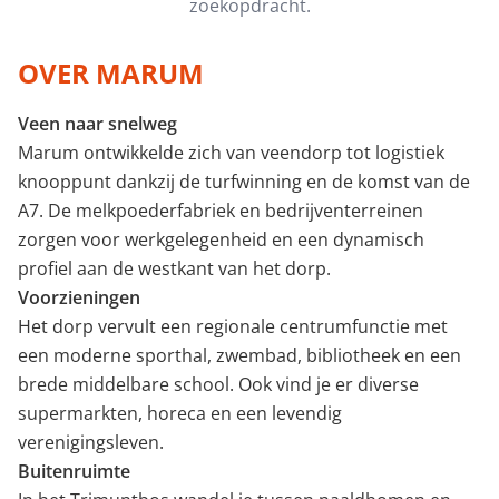
zoekopdracht.
Minimale perceeloppervlakte (m²)
OVER MARUM
Veen naar snelweg
Minimaal aantal kamers
Marum ontwikkelde zich van veendorp tot logistiek
knooppunt dankzij de turfwinning en de komst van de
A7. De melkpoederfabriek en bedrijventerreinen
zorgen voor werkgelegenheid en een dynamisch
profiel aan de westkant van het dorp.
Voorzieningen
Het dorp vervult een regionale centrumfunctie met
een moderne sporthal, zwembad, bibliotheek en een
brede middelbare school. Ook vind je er diverse
supermarkten, horeca en een levendig
verenigingsleven.
Buitenruimte