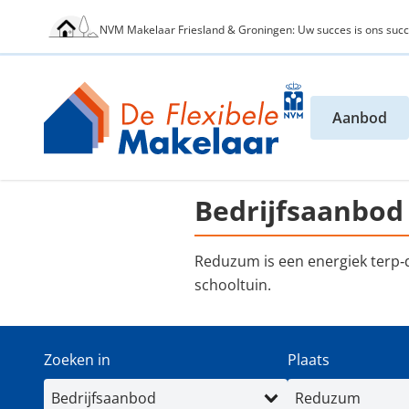
NVM Makelaar Friesland & Groningen: Uw succes is ons succ
Aanbod
Bedrijfsaanbo
Reduzum is een energiek terp‑d
schooltuin.
Zoeken in
Plaats