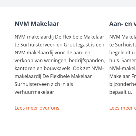
NVM Makelaar
Aan- en 
NVM-makelaardij De Flexibele Makelaar
NVM Makelaa
te Surhuisterveen en Grootegast is een
te Surhuist
NVM makelaardij voor de aan- en
begeleidt u
verkoop van woningen, bedrijfspanden,
huis. Samen
kantoren en bouwkavels. Ook zet NVM-
NVM-makela
makelaardij De Flexibele Makelaar
Makelaar F
Surhuisterveen zich in als
bijzonderh
verhuurmakelaar.
bepaalt u.
Lees meer over ons
Lees meer 