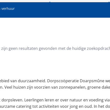
 verhuur
oppervlakte (m²)
Minimale perceeloppervlakte (
r zijn geen resultaten gevonden met de huidige zoekopdrach
t gebied van duurzaamheid. Dorpscoöperatie Doarpsmûne we
ven. Veel huizen zijn voorzien van zonnepanelen, groene dak
 dorpsleven. Leerlingen leren er over natuur en voeding vi
urzame catering tot activiteiten voor jong en oud. In het 