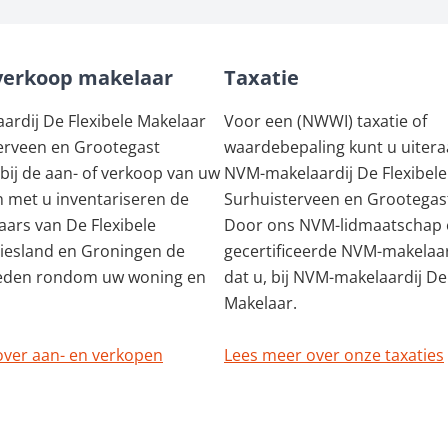
verkoop makelaar
Taxatie
rdij De Flexibele Makelaar
Voor een (NWWI) taxatie of
erveen en Grootegast
waardebepaling kunt u uiteraa
 bij de aan- of verkoop van uw
NVM-makelaardij De Flexibele
 met u inventariseren de
Surhuisterveen en Grootegast
ars van De Flexibele
Door ons NVM-lidmaatschap 
riesland en Groningen de
gecertificeerde NVM-makelaa
eden rondom uw woning en
dat u, bij NVM-makelaardij De
Makelaar.
over aan- en verkopen
Lees meer over onze taxaties