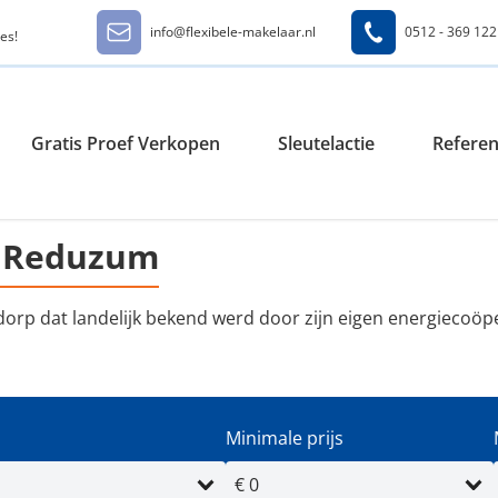
info@flexibele-makelaar.nl
0512 - 369 122
es!
Gratis Proef Verkopen
Sleutelactie
Referen
d Reduzum
orp dat landelijk bekend werd door zijn eigen energiecoöpe
Minimale prijs