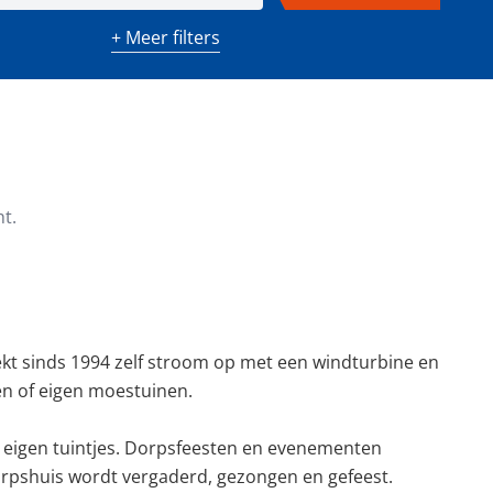
+ Meer filters
m²)
Minimaal aantal kamers
t.
kt sinds 1994 zelf stroom op met een windturbine en
en of eigen moestuinen.
a eigen tuintjes. Dorpsfeesten en evenementen
dorpshuis wordt vergaderd, gezongen en gefeest.