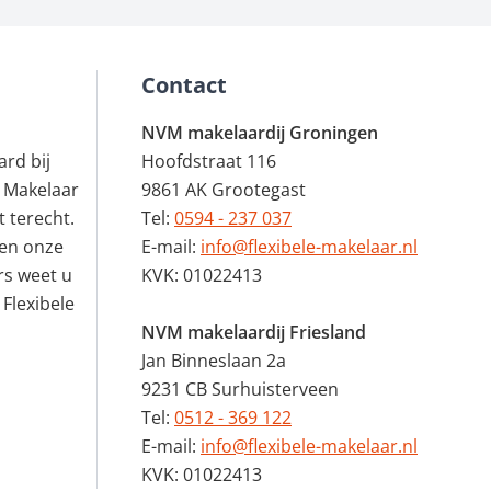
Contact
NVM makelaardij Groningen
rd bij
Hoofdstraat 116
 Makelaar
9861 AK Grootegast
 terecht.
Tel:
0594 - 237 037
en onze
E-mail:
info@flexibele-makelaar.nl
rs weet u
KVK: 01022413
 Flexibele
NVM makelaardij Friesland
Jan Binneslaan 2a
9231 CB Surhuisterveen
Tel:
0512 - 369 122
E-mail:
info@flexibele-makelaar.nl
KVK: 01022413