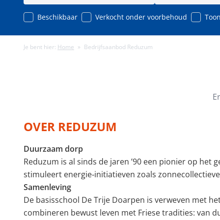
Beschikbaar
Verkocht onder voorbehoud
Toon
Je bent hier:
Home
»
Bedrijfsaanbod Reduzum
Minimale energielabel
Minimale gebruiks
E
OVER REDUZUM
Duurzaam dorp
Reduzum is al sinds de jaren ’90 een pionier op he
stimuleert energie‑initiatieven zoals zonnecollectie
Samenleving
De basisschool De Trije Doarpen is verweven met het
combineren bewust leven met Friese tradities: van du