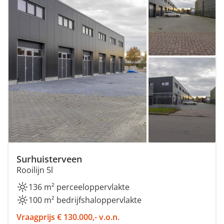
Surhuisterveen
Rooilijn 5l
136 m² perceeloppervlakte
100 m² bedrijfshaloppervlakte
Vraagprijs € 130.000,- v.o.n.