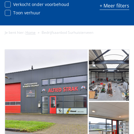
Verkocht onder voorbehoud
+ Meer filters
Toon verhuur
Je bent hier:
Home
»
Bedrijfsaanbod Surhuisterveen
Minimale energielabel
Minimale gebruiksoppervlakte (m²)
Minimale perceeloppervlakte (m²)
Minimaal aantal kamers