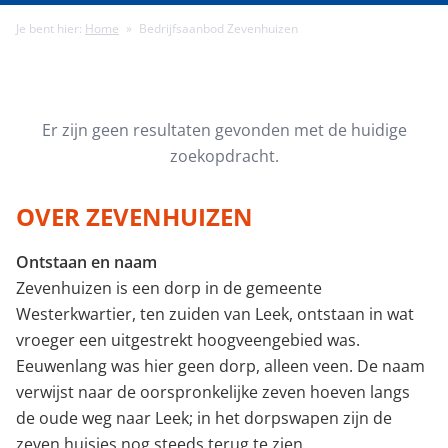
Je bent hier:
Home
»
Bedrijfsaanbod Zevenhuizen
Minimale energielabel
Minimale gebruiksoppervlakte (m²)
Er zijn geen resultaten gevonden met de huidige
zoekopdracht.
Minimale perceeloppervlakte (m²)
OVER ZEVENHUIZEN
Ontstaan en naam
Minimaal aantal kamers
Zevenhuizen is een dorp in de gemeente
Westerkwartier, ten zuiden van Leek, ontstaan in wat
vroeger een uitgestrekt hoogveengebied was.
Eeuwenlang was hier geen dorp, alleen veen. De naam
verwijst naar de oorspronkelijke zeven hoeven langs
de oude weg naar Leek; in het dorpswapen zijn de
zeven huisjes nog steeds terug te zien.