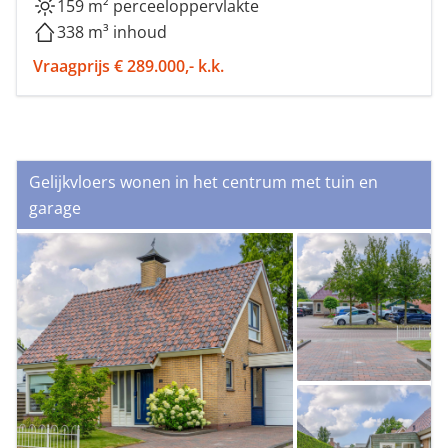
159 m² perceeloppervlakte
338 m³ inhoud
Vraagprijs € 289.000,- k.k.
Gelijkvloers wonen in het centrum met tuin en
garage