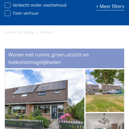
Verkocht onder voorbehoud
+ Meer filters
Toon verhuur
Je bent hier:
Home
»
Aanbod
Minimale energielabel
Wonen met ruimte, groen uitzicht en
Minimale gebruiksoppervlakte (m²)
toekomstmogelijkheden
Minimale perceeloppervlakte (m²)
Minimaal aantal kamers