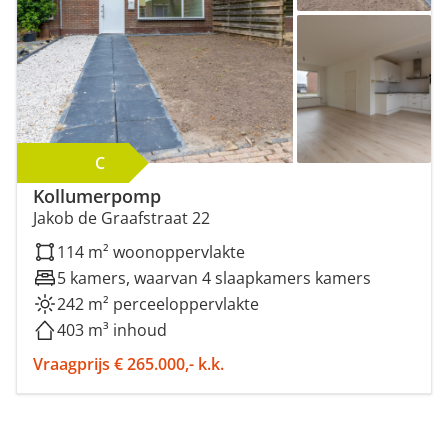
C
Kollumerpomp
Jakob de Graafstraat 22
114 m² woonoppervlakte
5 kamers, waarvan 4 slaapkamers kamers
242 m² perceeloppervlakte
403 m³ inhoud
Vraagprijs € 265.000,- k.k.