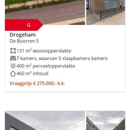
G
Drogeham
De Buorren 5
131 m² woonoppervlakte
7 kamers, waarvan 5 slaapkamers kamers
400 m² perceeloppervlakte
460 m³ inhoud
Vraagprijs € 275.000,- k.k.