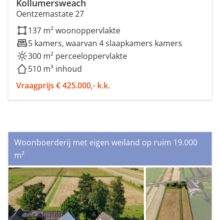
Kollumersweach
Oentzemastate 27
137 m² woonoppervlakte
5 kamers, waarvan 4 slaapkamers kamers
300 m² perceeloppervlakte
510 m³ inhoud
Vraagprijs € 425.000,- k.k.
Woonboerderij met eigen weiland op ruim 19.000
m²