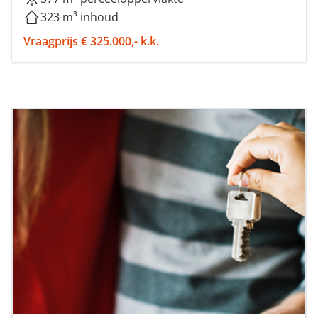
323 m³ inhoud
Vraagprijs € 325.000,- k.k.