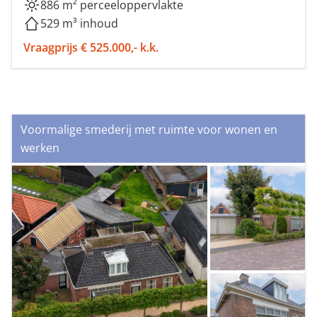
886 m² perceeloppervlakte
529 m³ inhoud
Vraagprijs € 525.000,- k.k.
Voormalige smederij met ruimte voor wonen en
werken