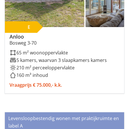
E
Anloo
Bosweg 3-70
65 m² woonoppervlakte
5 kamers, waarvan 3 slaapkamers kamers
210 m² perceeloppervlakte
160 m³ inhoud
Vraagprijs € 75.000,- k.k.
Levensloopbestendig wonen met praktijkruimte en
label A