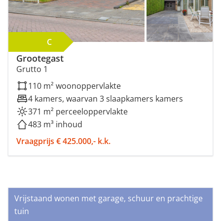
C
Grootegast
Grutto 1
110 m² woonoppervlakte
4 kamers, waarvan 3 slaapkamers kamers
371 m² perceeloppervlakte
483 m³ inhoud
Vraagprijs € 425.000,- k.k.
Vrijstaand wonen met garage, schuur en prachtige
tuin