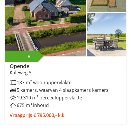
B
Opende
Kaleweg 5
187 m² woonoppervlakte
5 kamers, waarvan 4 slaapkamers kamers
19.310 m² perceeloppervlakte
675 m³ inhoud
Vraagprijs € 795.000,- k.k.