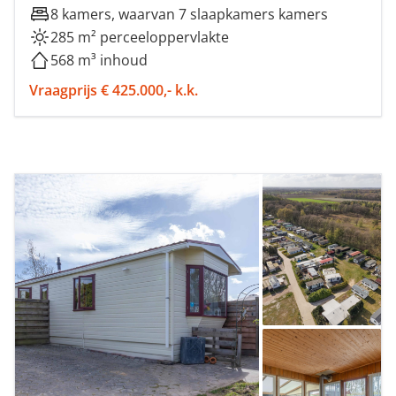
8 kamers, waarvan 7 slaapkamers kamers
285 m² perceeloppervlakte
568 m³ inhoud
Vraagprijs € 425.000,- k.k.