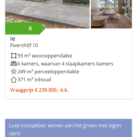
B
Ie
Fivershôf 10
93 m² woonoppervlakte
6 kamers, waarvan 4 slaapkamers kamers
249 m² perceeloppervlakte
371 m³ inhoud
Vraagprijs € 239.000,- k.k.
Luxe instapklaar wonen aan het groen met eigen
oprit