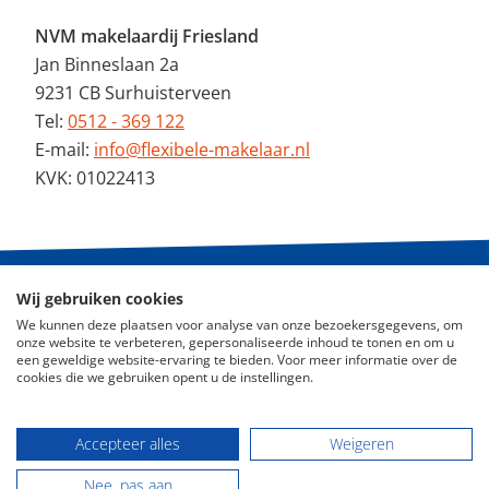
NVM makelaardij Friesland
Jan Binneslaan 2a
9231 CB Surhuisterveen
Tel:
0512 - 369 122
E-mail:
info@flexibele-makelaar.nl
KVK: 01022413
Wij gebruiken cookies
© 2026 - De Flexibele Makelaar NVM
We kunnen deze plaatsen voor analyse van onze bezoekersgegevens, om
onze website te verbeteren, gepersonaliseerde inhoud te tonen en om u
Nieuws
een geweldige website-ervaring te bieden. Voor meer informatie over de
cookies die we gebruiken opent u de instellingen.
ABC Woningmarkt
Disclaimer
Accepteer alles
Weigeren
Privacy Policy
Nee, pas aan