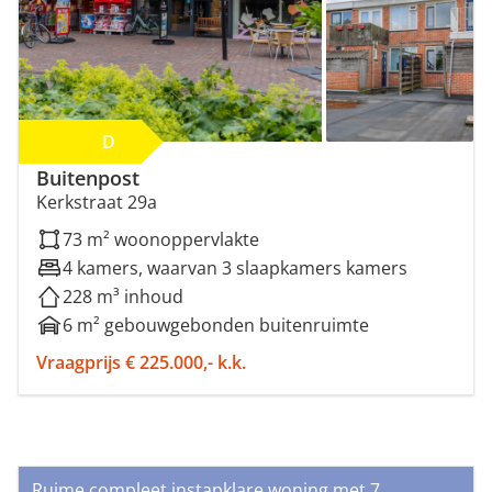
D
Buitenpost
Kerkstraat 29a
73 m² woonoppervlakte
4 kamers, waarvan 3 slaapkamers kamers
228 m³ inhoud
6 m² gebouwgebonden buitenruimte
Vraagprijs € 225.000,- k.k.
Ruime compleet instapklare woning met 7