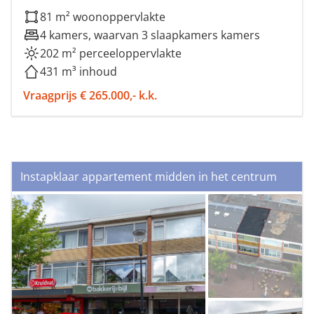
81 m² woonoppervlakte
4 kamers, waarvan 3 slaapkamers kamers
202 m² perceeloppervlakte
431 m³ inhoud
Vraagprijs € 265.000,- k.k.
Instapklaar appartement midden in het centrum