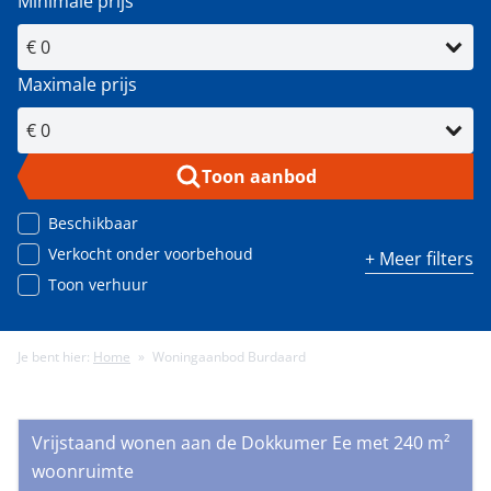
Minimale prijs
Maximale prijs
Toon aanbod
Beschikbaar
Verkocht onder voorbehoud
+ Meer filters
Toon verhuur
Je bent hier:
Home
»
Woningaanbod Burdaard
Minimale energielabel
Vrijstaand wonen aan de Dokkumer Ee met 240 m²
Minimale gebruiksoppervlakte (m²)
woonruimte