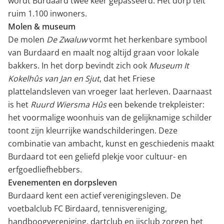
wordt Burdaard twee keer gepasseerd. Het dorp telt
ruim 1.100 inwoners.
Molen & museum
De molen
De Zwaluw
vormt het herkenbare symbool
van Burdaard en maalt nog altijd graan voor lokale
bakkers. In het dorp bevindt zich ook
Museum It
Kokelhûs van Jan en Sjut
, dat het Friese
plattelandsleven van vroeger laat herleven. Daarnaast
is het
Ruurd Wiersma Hûs
een bekende trekpleister:
het voormalige woonhuis van de gelijknamige schilder
toont zijn kleurrijke wandschilderingen. Deze
combinatie van ambacht, kunst en geschiedenis maakt
Burdaard tot een geliefd plekje voor cultuur- en
erfgoedliefhebbers.
Evenementen en dorpsleven
Burdaard kent een actief verenigingsleven. De
voetbalclub FC Birdaard, tennisvereniging,
handboogvereniging, dartclub en ijsclub zorgen het