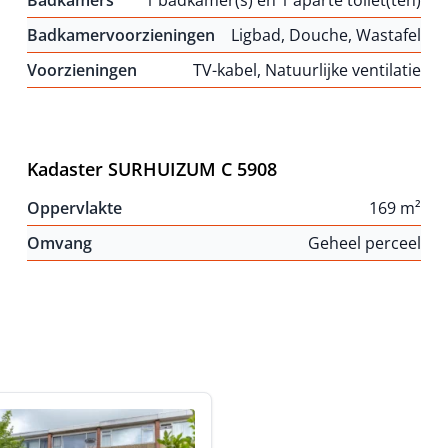
Badkamers
1 badkamer(s) en 1 aparte toilet(ten)
Badkamervoorzieningen
Ligbad, Douche, Wastafel
Voorzieningen
TV-kabel, Natuurlijke ventilatie
Kadaster SURHUIZUM C 5908
Oppervlakte
169 m²
Omvang
Geheel perceel