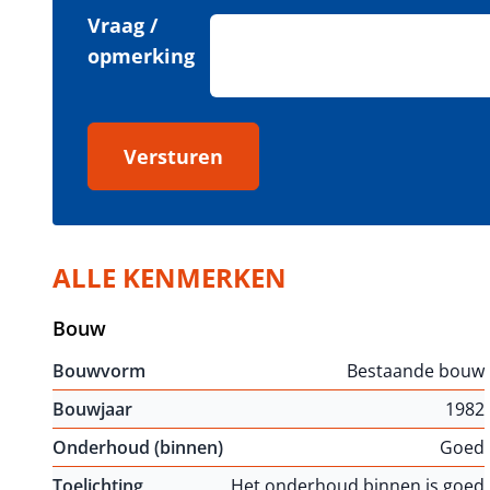
Vraag /
opmerking
Versturen
ALLE KENMERKEN
Bouw
Bouwvorm
Bestaande bouw
Bouwjaar
1982
Onderhoud (binnen)
Goed
Toelichting
Het onderhoud binnen is goed