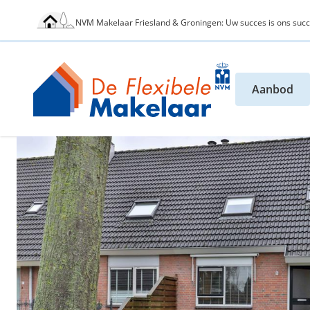
NVM Makelaar Friesland & Groningen: Uw succes is ons succ
Aanbod