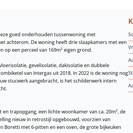
t deze goed onderhouden tussenwoning met
S
et achterom. De woning heeft drie slaapkamers met een
Vr
en op een perceel van 169m² eigen grond.
A
oerisolatie, gevelisolatie, dakisolatie en dubbele
St
mbiketel van Intergas uit 2018. In 2022 is de woning nog
ieuw stucwerk aangebracht, is het schilderwerk intern
A
cht.
ast en trapopgang, een lichte woonkamer van ca. 20m², de
ling nieuw in retrostijl opgebouwd, voorzien van
 Boretti met 6-pitten en een oven, de grote bijkeuken