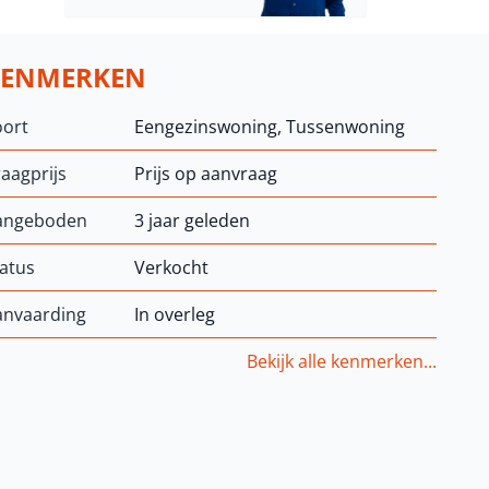
KENMERKEN
oort
Eengezinswoning, Tussenwoning
aagprijs
Prijs op aanvraag
angeboden
3 jaar geleden
atus
Verkocht
anvaarding
In overleg
Bekijk alle kenmerken...