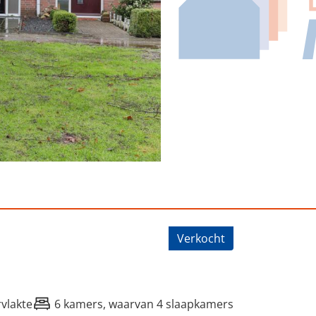
Harkema
Verkocht
vlakte
6 kamers, waarvan 4 slaapkamers