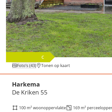
C
Foto’s (43)
Tonen op kaart
Verkocht: De Kriken 55, 
Harkema
De Kriken 55
100 m² woonoppervlakte
169 m² perceelopper