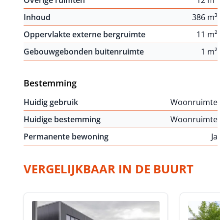
Overige ruimten
12 m²
Inhoud
386 m³
Oppervlakte externe bergruimte
11 m²
Gebouwgebonden buitenruimte
1 m²
Bestemming
Huidig gebruik
Woonruimte
Huidige bestemming
Woonruimte
Permanente bewoning
Ja
VERGELIJKBAAR IN DE BUURT