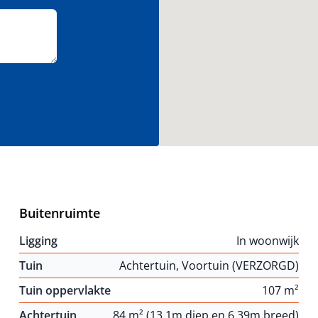
Buitenruimte
Ligging
In woonwijk
Tuin
Achtertuin, Voortuin (VERZORGD)
Tuin oppervlakte
107 m²
Achtertuin
84 m² (13.1m diep en 6.39m breed)