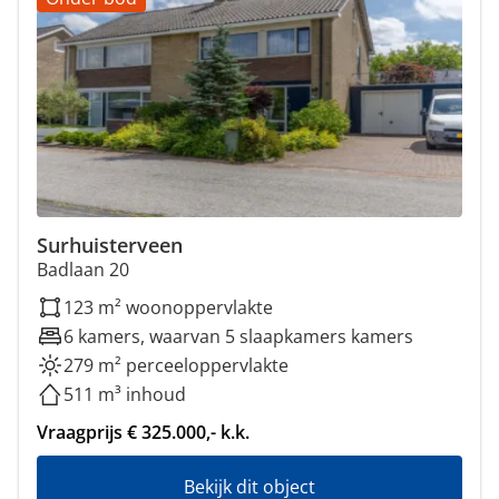
Surhuisterveen
Badlaan 20
123 m² woonoppervlakte
6 kamers, waarvan 5 slaapkamers kamers
279 m² perceeloppervlakte
511 m³ inhoud
Vraagprijs € 325.000,- k.k.
Bekijk dit object