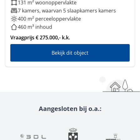
131 m² woonoppervlakte
7 kamers, waarvan 5 slaapkamers kamers
400 m² perceeloppervlakte
460 m³ inhoud
Vraagprijs € 275.000,- k.k.
Bekijk dit object
Aangesloten bij o.a.: