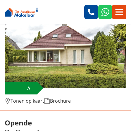
A
Tonen op kaart
Brochure
Verkocht: De Oever 1, Opende
Opende