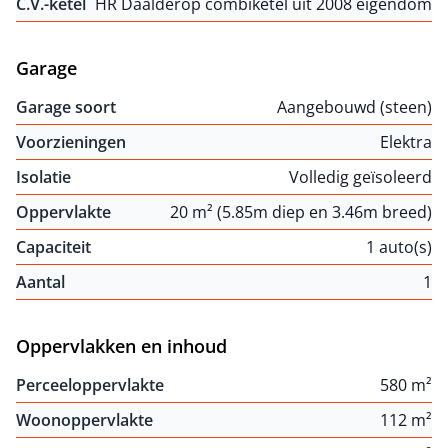
C.V.-ketel
HR Daalderop combiketel uit 2008 eigendom
Garage
Garage soort
Aangebouwd (steen)
Voorzieningen
Elektra
Isolatie
Volledig geïsoleerd
Oppervlakte
20 m² (5.85m diep en 3.46m breed)
Capaciteit
1 auto(s)
Aantal
1
Oppervlakken en inhoud
Perceeloppervlakte
580 m²
Woonoppervlakte
112 m²