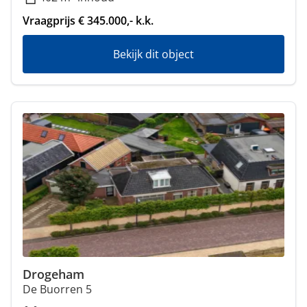
Vraagprijs € 345.000,- k.k.
Bekijk dit object
Drogeham
De Buorren 5