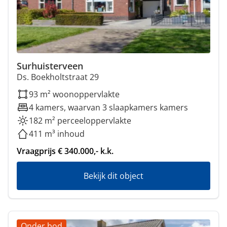
Surhuisterveen
Ds. Boekholtstraat 29
93 m² woonoppervlakte
4 kamers, waarvan 3 slaapkamers kamers
182 m² perceeloppervlakte
411 m³ inhoud
Vraagprijs € 340.000,- k.k.
Bekijk dit object
Onder bod