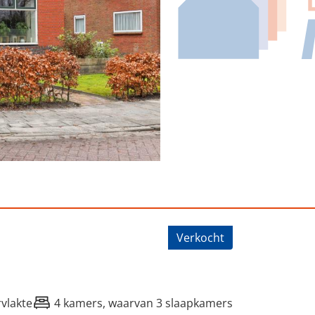
1, Opende
Verkocht
vlakte
4 kamers, waarvan 3 slaapkamers