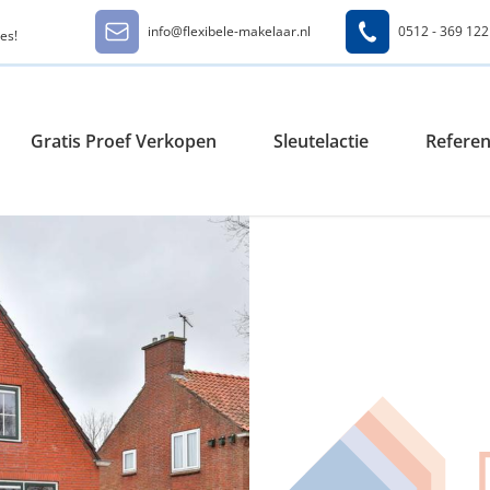
info@flexibele-makelaar.nl
0512 - 369 122
es!
Gratis Proef Verkopen
Sleutelactie
Referen