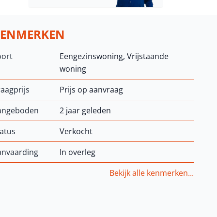
KENMERKEN
oort
Eengezinswoning, Vrijstaande
woning
aagprijs
Prijs op aanvraag
angeboden
2 jaar geleden
atus
Verkocht
anvaarding
In overleg
Bekijk alle kenmerken...