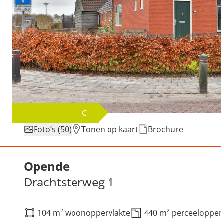
C
Foto’s (50)
Tonen op kaart
Brochure
Verkocht: Drachtsterweg 
Opende
Drachtsterweg 1
104 m² woonoppervlakte
440 m² perceelopper