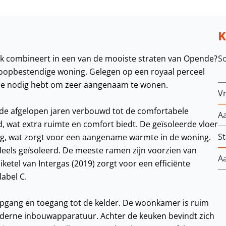
k combineert in een van de mooiste straten van Opende?
S
sloopbestendige woning. Gelegen op een royaal perceel
t je nodig hebt om zeer aangenaam te wonen.
Vr
n de afgelopen jaren verbouwd tot de comfortabele
A
d, wat extra ruimte en comfort biedt. De geïsoleerde vloer
St
ng, wat zorgt voor een aangename warmte in de woning.
ndeels geïsoleerd. De meeste ramen zijn voorzien van
A
tel van Intergas (2019) zorgt voor een efficiënte
label C.
opgang en toegang tot de kelder. De woonkamer is ruim
moderne inbouwapparatuur. Achter de keuken bevindt zich