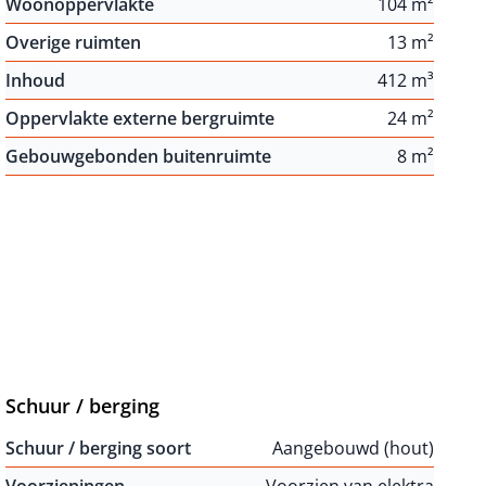
Woonoppervlakte
104 m²
Overige ruimten
13 m²
Inhoud
412 m³
Oppervlakte externe bergruimte
24 m²
Gebouwgebonden buitenruimte
8 m²
Schuur / berging
Schuur / berging soort
Aangebouwd (hout)