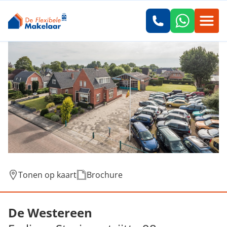
Tonen op kaart
Brochure
Verkocht: Ferlinge Stasjonsstrjitte 98, De 
De Westereen