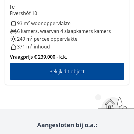
Ie
Fivershôf 10
93 m² woonoppervlakte
6 kamers, waarvan 4 slaapkamers kamers
249 m² perceeloppervlakte
371 m³ inhoud
Vraagprijs € 239.000,- k.k.
Bekijk dit object
Aangesloten bij o.a.: