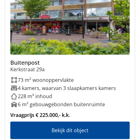
Buitenpost
Kerkstraat 29a
73 m² woonoppervlakte
4 kamers, waarvan 3 slaapkamers kamers
228 m³ inhoud
6 m² gebouwgebonden buitenruimte
Vraagprijs € 225.000,- k.k.
Bekijk dit object