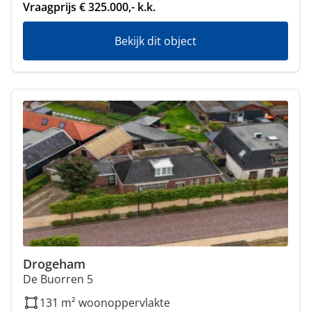
Vraagprijs € 325.000,- k.k.
Bekijk dit object
Drogeham
De Buorren 5
131 m² woonoppervlakte