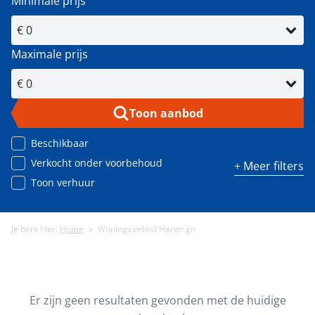
Minimale prijs
Maximale prijs
Toon aanbod
Beschikbaar
Verkocht onder voorbehoud
+ Meer filters
Toon verhuur
Je bent hier:
Home
»
Woningaanbod Haren gn
Minimale energielabel
Minimale gebruiksoppervlakte (m²)
Er zijn geen resultaten gevonden met de huidige