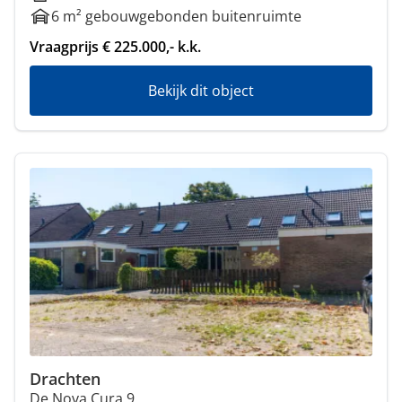
6 m² gebouwgebonden buitenruimte
Vraagprijs € 225.000,- k.k.
Bekijk dit object
Drachten
De Nova Cura 9