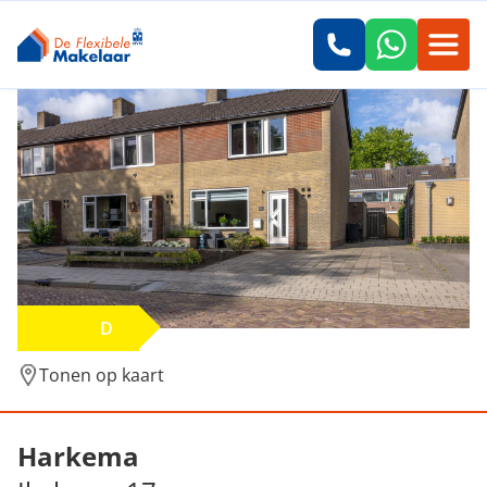
D
Tonen op kaart
Verkocht: Ikeloane 17, Harkema
Harkema