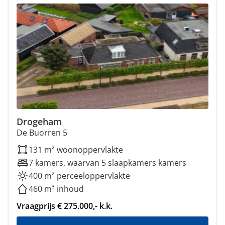
Drogeham
De Buorren 5
131 m² woonoppervlakte
7 kamers, waarvan 5 slaapkamers kamers
400 m² perceeloppervlakte
460 m³ inhoud
Vraagprijs € 275.000,- k.k.