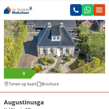
B
Tonen op kaart
Brochure
Verkocht: It West 48, Augustinusga
Augustinusga