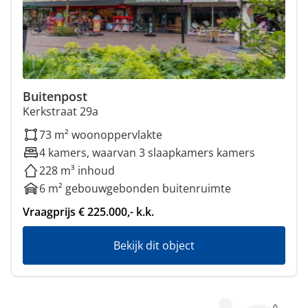
Buitenpost
Kerkstraat 29a
73 m² woonoppervlakte
4 kamers, waarvan 3 slaapkamers kamers
228 m³ inhoud
6 m² gebouwgebonden buitenruimte
Vraagprijs € 225.000,- k.k.
Bekijk dit object