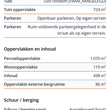
Tuin
Tuin rondom (FRAAI_AANGELEGD)
Tuin oppervlakte
724 m²
Parkeren
Openbaar parkeren, Op eigen terrein
Parkeren
Ruim voldoende parkeergelegenheid in de
straat als op eigen terrein.
Oppervlakken en inhoud
Perceeloppervlakte
1.070 m²
Woonoppervlakte
119 m²
Inhoud
438 m³
Oppervlakte externe bergruimte
86 m²
Schuur / berging
Schuur / berging soort
Aangebouwd (hout)