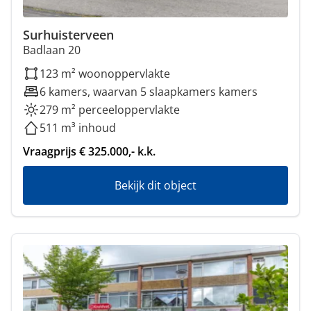
Surhuisterveen
Badlaan 20
123 m² woonoppervlakte
6 kamers, waarvan 5 slaapkamers kamers
279 m² perceeloppervlakte
511 m³ inhoud
Vraagprijs € 325.000,- k.k.
Bekijk dit object