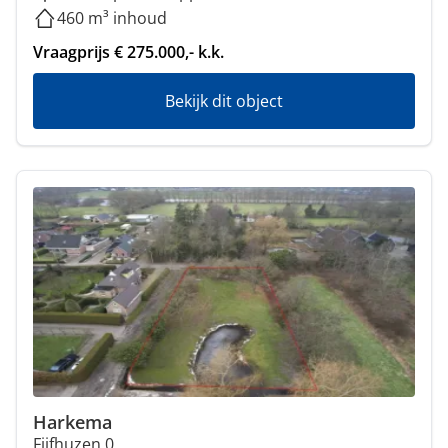
460 m³ inhoud
Vraagprijs € 275.000,- k.k.
Bekijk dit object
Harkema
Fiifhuzen 0