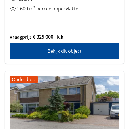
1.600 m² perceeloppervlakte
Vraagprijs € 325.000,- k.k.
Bekijk dit object
Onder bod