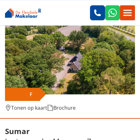
F
Tonen op kaart
Brochure
Verkocht: Joute van der Meerweg 7, Sumar
Sumar