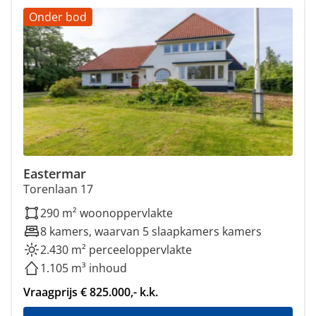
Onder bod
Eastermar
Torenlaan 17
290 m² woonoppervlakte
8 kamers, waarvan 5 slaapkamers kamers
2.430 m² perceeloppervlakte
1.105 m³ inhoud
Vraagprijs € 825.000,- k.k.