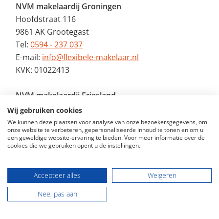
NVM makelaardij Groningen
Hoofdstraat 116
9861 AK Grootegast
Tel:
0594 - 237 037
E-mail:
info@flexibele-makelaar.nl
KVK: 01022413
NVM makelaardij Friesland
Jan Binneslaan 2a
Wij gebruiken cookies
9231 CB Surhuisterveen
We kunnen deze plaatsen voor analyse van onze bezoekersgegevens, om
onze website te verbeteren, gepersonaliseerde inhoud te tonen en om u
Tel:
0512 - 369 122
een geweldige website-ervaring te bieden. Voor meer informatie over de
E-mail:
info@flexibele-makelaar.nl
cookies die we gebruiken opent u de instellingen.
KVK: 01022413
Accepteer alles
Weigeren
Nee, pas aan
© 2026 - De Flexibele Makelaar NVM