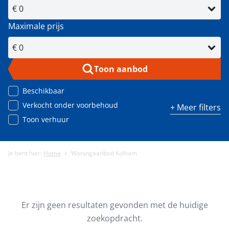
Maximale prijs
Toon aanbod
Beschikbaar
Verkocht onder voorbehoud
+ Meer filters
Toon verhuur
Je bent hier:
Home
»
Woningaanbod Kolham
Minimale energielabel
Minimale gebruiksoppervlakte (m²)
Er zijn geen resultaten gevonden met de huidige
zoekopdracht.