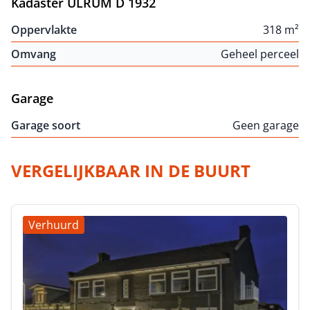
Kadaster ULRUM D 1932
Oppervlakte
318 m²
Omvang
Geheel perceel
Garage
Garage soort
Geen garage
VERGELIJKBAAR IN DE BUURT
Verhuurd