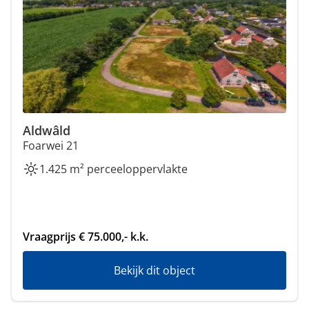
Aldwâld
Foarwei 21
1.425 m² perceeloppervlakte
Vraagprijs € 75.000,- k.k.
Bekijk dit object