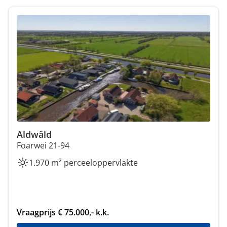
Aldwâld
Foarwei 21-94
1.970 m² perceeloppervlakte
Vraagprijs € 75.000,- k.k.