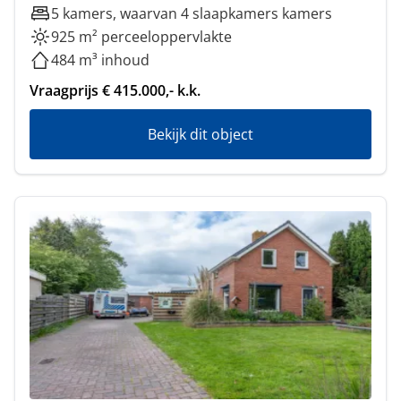
5 kamers, waarvan 4 slaapkamers kamers
925 m² perceeloppervlakte
484 m³ inhoud
Vraagprijs € 415.000,- k.k.
Bekijk dit object