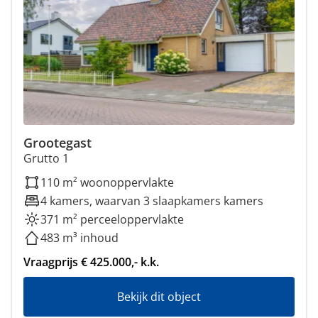
Grootegast
Grutto 1
110 m² woonoppervlakte
4 kamers, waarvan 3 slaapkamers kamers
371 m² perceeloppervlakte
483 m³ inhoud
Vraagprijs € 425.000,- k.k.
Bekijk dit object