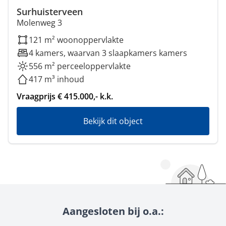
Surhuisterveen
Molenweg 3
121 m² woonoppervlakte
4 kamers, waarvan 3 slaapkamers kamers
556 m² perceeloppervlakte
417 m³ inhoud
Vraagprijs € 415.000,- k.k.
Bekijk dit object
Aangesloten bij o.a.: