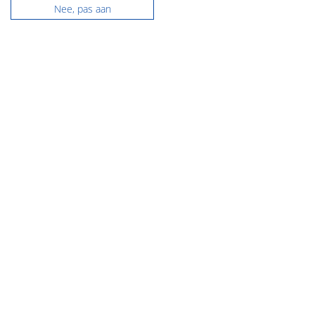
Nee, pas aan
Contact
NVM makelaardij Groningen
Hoofdstraat 116
9861 AK Grootegast
Tel:
0594 - 237 037
E-mail:
info@flexibele-makelaar.nl
KVK: 01022413
NVM makelaardij Friesland