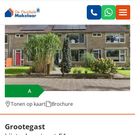
A
Tonen op kaart
Brochure
Verkocht: Lijsterbesstraat 51, Grootegast
Grootegast