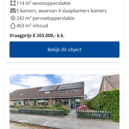
114 m² woonoppervlakte
5 kamers, waarvan 4 slaapkamers kamers
242 m² perceeloppervlakte
403 m³ inhoud
Vraagprijs € 265.000,- k.k.
Bekijk dit object