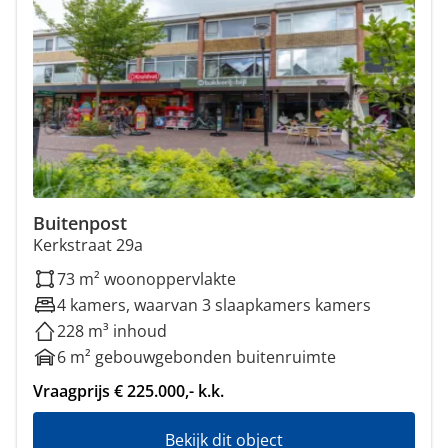
Buitenpost
Kerkstraat 29a
73 m² woonoppervlakte
4 kamers, waarvan 3 slaapkamers kamers
228 m³ inhoud
6 m² gebouwgebonden buitenruimte
Vraagprijs € 225.000,- k.k.
Bekijk dit object