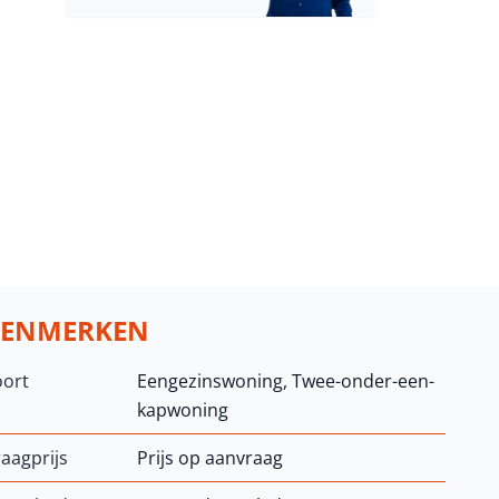
KENMERKEN
oort
Eengezinswoning, Twee-onder-een-
kapwoning
aagprijs
Prijs op aanvraag