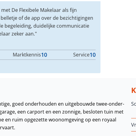
et De Flexibele Makelaar als fijn
 belletje of de app over de bezichtigingen
e begeleiding, duidelijke communicatie
elaar zeker aan."
10
10
Marktkennis
Service
achtige, goed onderhouden en uitgebouwde twee-onder-
S
rage, een carport en een zonnige, besloten tuin met
ene en ruim opgezette woonomgeving op een royaal
Vr
rvaart.