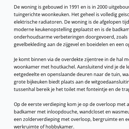
De woning is gebouwd in 1991 en is in 2000 uitgebou
tuingerichte woonkeuken. Het geheel is volledig geï
elektrische radiatoren. De woning is de afgelopen ti
moderne keukenopstelling geplaatst en is de badkamer
onderhoudsarme verbeteringen doorgevoerd, zoals de
gevelbekleding aan de zijgevel en boeidelen en een o
Je komt binnen via de overdekte zijentree in de hal m
woonkamer met houtkachel. Aansluitend vind je de 
eetgedeelte en openslaande deuren naar de tuin, waa
grote bijkeuken biedt plaats aan de witgoedaansluit
tussenhal bereik je het toilet met fonteintje en de t
Op de eerste verdieping kom je op de overloop met 
badkamer met inloopdouche, wandcloset en wasmeubel
een zolderverdieping met overloop, bergruimte en ee
werkruimte of hobbykamer.