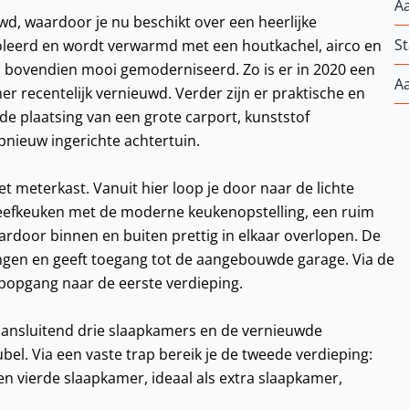
A
wd, waardoor je nu beschikt over een heerlijke
St
soleerd en wordt verwarmd met een houtkachel, airco en
jd bovendien mooi gemoderniseerd. Zo is er in 2020 een
A
 recentelijk vernieuwd. Verder zijn er praktische en
 plaatsing van een grote carport, kunststof
pnieuw ingerichte achtertuin.
et meterkast. Vanuit hier loop je door naar de lichte
leefkeuken met de moderne keukenopstelling, een ruim
rdoor binnen en buiten prettig in elkaar overlopen. De
ingen en geeft toegang tot de aangebouwde garage. Via de
rapopgang naar de eerste verdieping.
aansluitend drie slaapkamers en de vernieuwde
. Via een vaste trap bereik je de tweede verdieping:
n vierde slaapkamer, ideaal als extra slaapkamer,