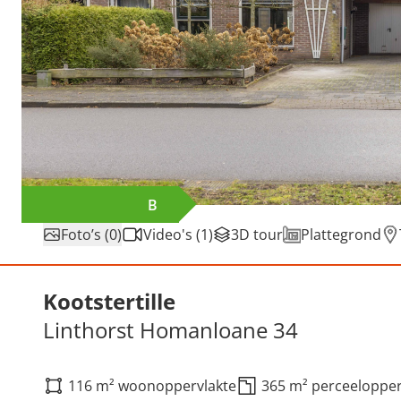
B
Foto’s (0)
Video's (1)
3D tour
Plattegrond
Verkocht: Linthorst Homan
Kootstertille
Linthorst Homanloane 34
116 m² woonoppervlakte
365 m² perceelopper