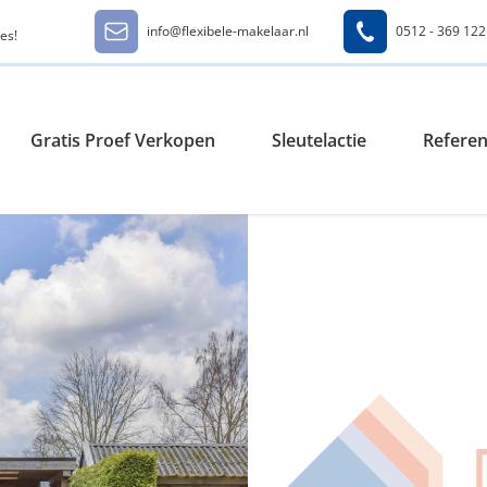
info@flexibele-makelaar.nl
0512 - 369 122
es!
Gratis Proef Verkopen
Sleutelactie
Referen