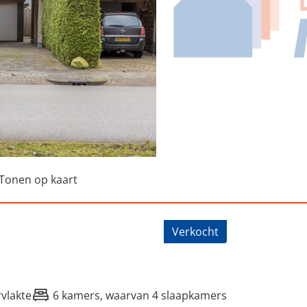
Tonen op kaart
loane 34, Kootstertille
Verkocht
vlakte
6 kamers, waarvan 4 slaapkamers