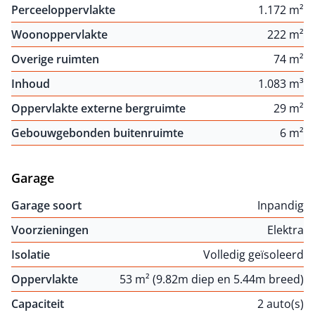
Perceeloppervlakte
1.172 m²
Woonoppervlakte
222 m²
Overige ruimten
74 m²
Inhoud
1.083 m³
Oppervlakte externe bergruimte
29 m²
Gebouwgebonden buitenruimte
6 m²
Garage
Garage soort
Inpandig
Voorzieningen
Elektra
Isolatie
Volledig geïsoleerd
Oppervlakte
53 m² (9.82m diep en 5.44m breed)
Capaciteit
2 auto(s)