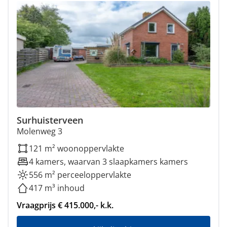
Surhuisterveen
Molenweg 3
121 m² woonoppervlakte
4 kamers, waarvan 3 slaapkamers kamers
556 m² perceeloppervlakte
417 m³ inhoud
Vraagprijs € 415.000,- k.k.