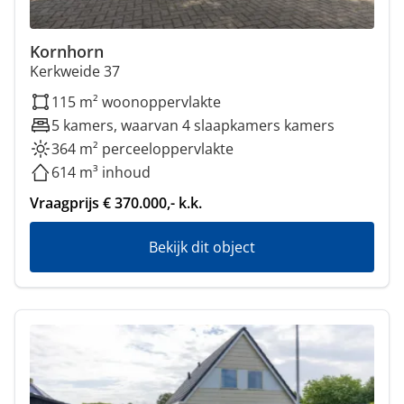
Kornhorn
Kerkweide 37
115 m² woonoppervlakte
5 kamers, waarvan 4 slaapkamers kamers
364 m² perceeloppervlakte
614 m³ inhoud
Vraagprijs € 370.000,- k.k.
Bekijk dit object