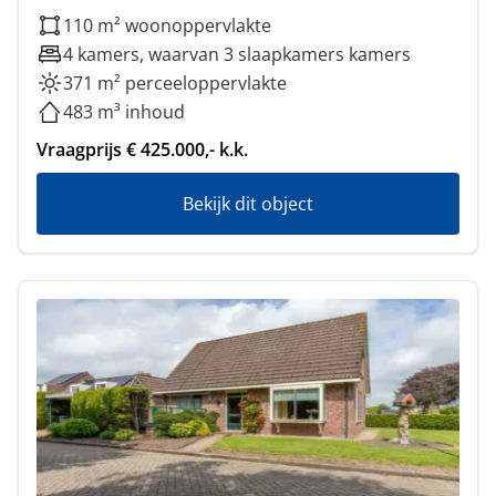
110 m² woonoppervlakte
4 kamers, waarvan 3 slaapkamers kamers
371 m² perceeloppervlakte
483 m³ inhoud
Vraagprijs € 425.000,- k.k.
Bekijk dit object