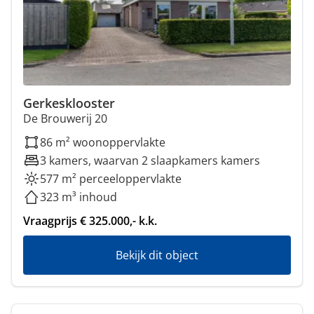
Gerkesklooster
De Brouwerij 20
86 m² woonoppervlakte
3 kamers, waarvan 2 slaapkamers kamers
577 m² perceeloppervlakte
323 m³ inhoud
Vraagprijs € 325.000,- k.k.
Bekijk dit object