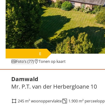
E
Foto’s (77)
Tonen op kaart
Verkocht: Mr. P.T. van de
Damwald
Mr. P.T. van der Herbergloane 10
245 m² woonoppervlakte
1.900 m² perceelopp