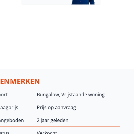
KENMERKEN
oort
Bungalow, Vrijstaande woning
aagprijs
Prijs op aanvraag
angeboden
2 jaar geleden
atus
Verkocht