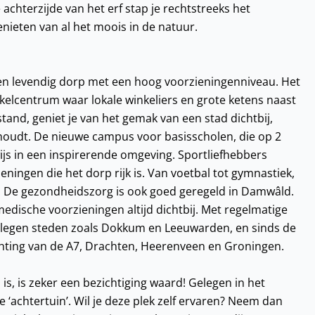
 achterzijde van het erf stap je rechtstreeks het
enieten van al het moois in de natuur.
en levendig dorp met een hoog voorzieningenniveau. Het
kelcentrum waar lokale winkeliers en grote ketens naast
and, geniet je van het gemak van een stad dichtbij,
ehoudt. De nieuwe campus voor basisscholen, die op 2
js in een inspirerende omgeving. Sportliefhebbers
ingen die het dorp rijk is. Van voetbal tot gymnastiek,
n. De gezondheidszorg is ook goed geregeld in Damwâld.
medische voorzieningen altijd dichtbij. Met regelmatige
elegen steden zoals Dokkum en Leeuwarden, en sinds de
ichting van de A7, Drachten, Heerenveen en Groningen.
s, is zeker een bezichtiging waard! Gelegen in het
‘achtertuin’. Wil je deze plek zelf ervaren? Neem dan