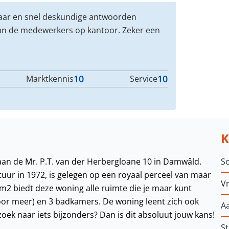
baar en snel deskundige antwoorden
van de medewerkers op kantoor. Zeker een
10
10
Marktkennis
Service
 aan de Mr. P.T. van der Herbergloane 10 in Damwâld.
S
ur in 1972, is gelegen op een royaal perceel van maar
Vr
m2 biedt deze woning alle ruimte die je maar kunt
oor meer) en 3 badkamers. De woning leent zich ook
A
zoek naar iets bijzonders? Dan is dit absoluut jouw kans!
St