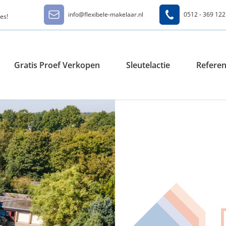
info@flexibele-makelaar.nl
0512 - 369 122
es!
Gratis Proef Verkopen
Sleutelactie
Referen