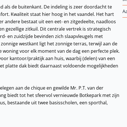
 als de buitenkant. De indeling is zeer doordacht te
A
t. Kwaliteit staat hier hoog in het vaandel. Het hart
r andere bestaat uit een eet- en zitgedeelte, naadloos
ezellige zitkuil. Dit centrale vertrek is strategisch
d- en zuidzijde bevinden zich slaapvleugels met
nnige westkant ligt het zonnige terras, terwijl aan de
de woning voor elk moment van de dag een perfecte plek.
or kantoor/praktijk aan huis, waarbij (delen) van een
 Het platte dak biedt daarnaast voldoende mogelijkheden
gelegen aan de chique en gewilde Mr. P.T. van der
ng biedt tot het sfeervol vernieuwde Botkepark met zijn
pus, bestaande uit twee basisscholen, een sporthal,