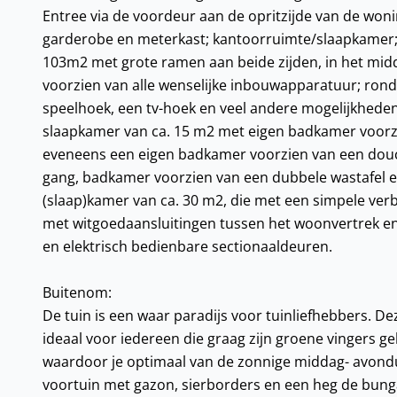
Entree via de voordeur aan de opritzijde van de won
garderobe en meterkast; kantoorruimte/slaapkamer;
103m2 met grote ramen aan beide zijden, in het midd
voorzien van alle wenselijke inbouwapparatuur; rond
speelhoek, een tv-hoek en veel andere mogelijkheden.
slaapkamer van ca. 15 m2 met eigen badkamer voorz
eveneens een eigen badkamer voorzien van een douch
gang, badkamer voorzien van een dubbele wastafel 
(slaap)kamer van ca. 30 m2, die met een simpele verb
met witgoedaansluitingen tussen het woonvertrek 
en elektrisch bedienbare sectionaaldeuren.
Buitenom:
De tuin is een waar paradijs voor tuinliefhebbers. D
ideaal voor iedereen die graag zijn groene vingers geb
waardoor je optimaal van de zonnige middag- avond
voortuin met gazon, sierborders en een heg de bungal