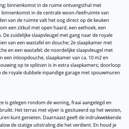
ing; binnenkomst in de ruime ontvangsthal met
 binnenkomst in de centrale woon-/leefruimte van
en van de ruimte valt het oog direct op de keuken
om een zitkuil met open haard, een eethoek, een
 De zuidelijke slaapvleugel met gang naar de royale
ien van een wastafel en douche; 2e slaapkamer met
e en een wastafel; de noordelijke slaapvleugel met
en een inloopdouche, slaapkamer van ca. 10 m2 en
ouwing op te splitsen is in extra slaapkamers; doorloop
en de royale dubbele inpandige garage met spouwmuren
eze is gelegen rondom de woning, fraai aangelegd en
ruikt. Het terras met vijver is gesitueerd op het westen,
uren kunt genieten. Daarnaast geeft de indrukwekkende
ow de statige uitstraling die het verdient. En houd je