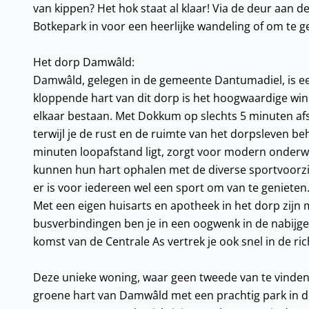
van kippen? Het hok staat al klaar! Via de deur aan de
Botkepark in voor een heerlijke wandeling of om te g
Het dorp Damwâld:
Damwâld, gelegen in de gemeente Dantumadiel, is e
kloppende hart van dit dorp is het hoogwaardige win
elkaar bestaan. Met Dokkum op slechts 5 minuten afst
terwijl je de rust en de ruimte van het dorpsleven b
minuten loopafstand ligt, zorgt voor modern onderwi
kunnen hun hart ophalen met de diverse sportvoorzien
er is voor iedereen wel een sport om van te geniete
Met een eigen huisarts en apotheek in het dorp zijn 
busverbindingen ben je in een oogwenk in de nabijg
komst van de Centrale As vertrek je ook snel in de r
Deze unieke woning, waar geen tweede van te vinden i
groene hart van Damwâld met een prachtig park in de 