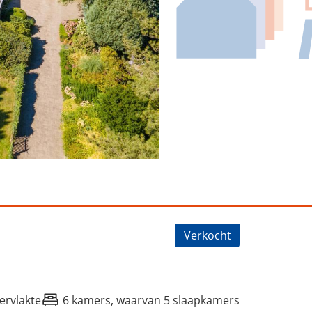
r Herbergloane 10, Damwald
Verkocht
ervlakte
6 kamers, waarvan 5 slaapkamers