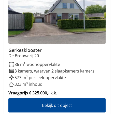
Gerkesklooster
De Brouwerij 20
86 m² woonoppervlakte
3 kamers, waarvan 2 slaapkamers kamers
577 m² perceeloppervlakte
323 m³ inhoud
Vraagprijs € 325.000,- k.k.
Bekijk dit object