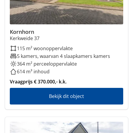
Kornhorn
Kerkweide 37
115 m² woonoppervlakte
5 kamers, waarvan 4 slaapkamers kamers
364 m² perceeloppervlakte
614 m³ inhoud
Vraagprijs € 370.000,- k.k.
Bekijk dit object