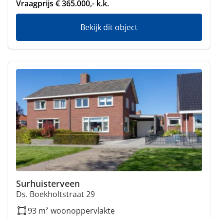
Vraagprijs € 365.000,- k.k.
Bekijk dit object
Surhuisterveen
Ds. Boekholtstraat 29
93 m² woonoppervlakte