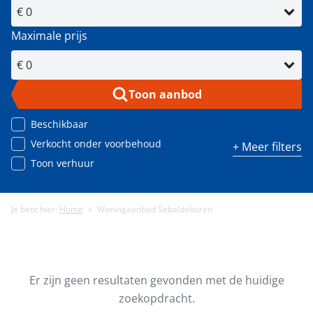
Maximale prijs
Toon aanbod
Beschikbaar
Verkocht onder voorbehoud
+ Meer filters
Toon verhuur
Je bent hier:
Home
»
Woningaanbod Sebaldeburen
Minimale energielabel
Minimale gebruiksoppervlakte (m²)
Er zijn geen resultaten gevonden met de huidige
zoekopdracht.