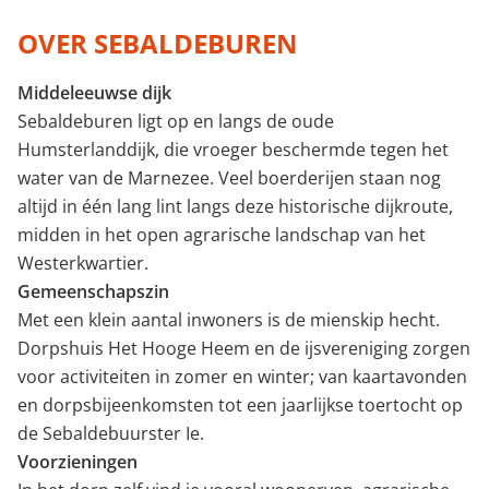
Minimale perceeloppervlakte (m²)
OVER SEBALDEBUREN
Middeleeuwse dijk
Minimaal aantal kamers
Sebaldeburen ligt op en langs de oude
Humsterlanddijk, die vroeger beschermde tegen het
water van de Marnezee. Veel boerderijen staan nog
altijd in één lang lint langs deze historische dijkroute,
midden in het open agrarische landschap van het
Westerkwartier.
Gemeenschapszin
Met een klein aantal inwoners is de mienskip hecht.
Dorpshuis Het Hooge Heem en de ijsvereniging zorgen
voor activiteiten in zomer en winter; van kaartavonden
en dorpsbijeenkomsten tot een jaarlijkse toertocht op
de Sebaldebuurster Ie.
Voorzieningen