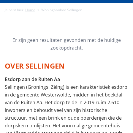
Je bent hier:
Home
»
Woningaanbod Sellingen
Minimale energielabel
Minimale gebruiksoppervlakte (m²)
Er zijn geen resultaten gevonden met de huidige
zoekopdracht.
Minimale perceeloppervlakte (m²)
OVER SELLINGEN
Esdorp aan de Ruiten Aa
Minimaal aantal kamers
Sellingen (Gronings: Zèlng) is een karakteristiek esdorp
in de gemeente Westerwolde, midden in het beekdal
van de Ruiten Aa. Het dorp telde in 2019 ruim 2.610
inwoners en behoudt veel van zijn historische
structuur, met een brink en oude boerderijen die de
dorpskern omlijsten. Het voormalige gemeentehuis