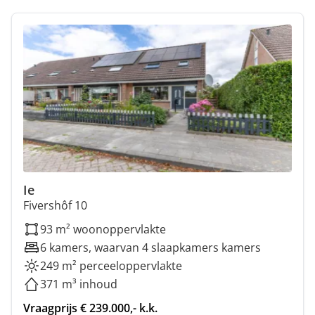
Ie
Fivershôf 10
93 m² woonoppervlakte
6 kamers, waarvan 4 slaapkamers kamers
249 m² perceeloppervlakte
371 m³ inhoud
Vraagprijs € 239.000,- k.k.