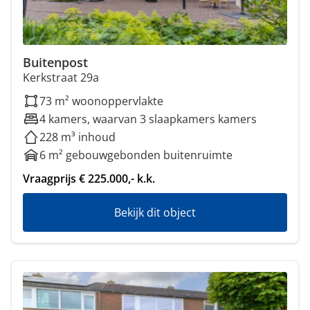
Buitenpost
Kerkstraat 29a
73 m² woonoppervlakte
4 kamers, waarvan 3 slaapkamers kamers
228 m³ inhoud
6 m² gebouwgebonden buitenruimte
Vraagprijs € 225.000,- k.k.
Bekijk dit object