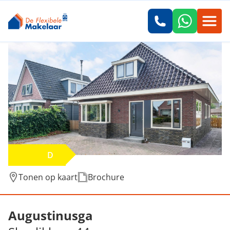
D
Tonen op kaart
Brochure
Verkocht: Skoalikkers 44, Augustinusga
Augustinusga