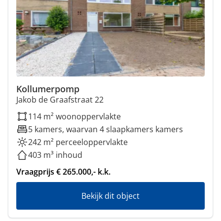
Kollumerpomp
Jakob de Graafstraat 22
114 m² woonoppervlakte
5 kamers, waarvan 4 slaapkamers kamers
242 m² perceeloppervlakte
403 m³ inhoud
Vraagprijs € 265.000,- k.k.
Bekijk dit object