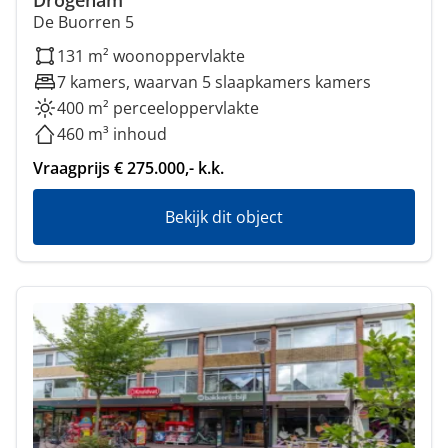
Drogeham
De Buorren 5
131 m² woonoppervlakte
7 kamers, waarvan 5 slaapkamers kamers
400 m² perceeloppervlakte
460 m³ inhoud
Vraagprijs € 275.000,- k.k.
Bekijk dit object