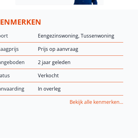
KENMERKEN
oort
Eengezinswoning, Tussenwoning
aagprijs
Prijs op aanvraag
angeboden
2 jaar geleden
atus
Verkocht
anvaarding
In overleg
Bekijk alle kenmerken...