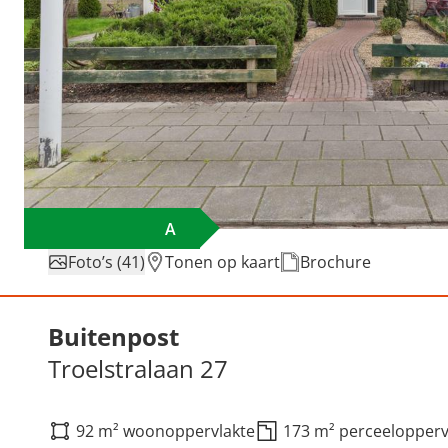
A
Foto’s (41)
Tonen op kaart
Brochure
Verkocht: Troelstralaan 27
Buitenpost
Troelstralaan 27
92 m² woonoppervlakte
173 m² perceelopperv