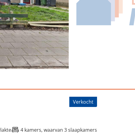
, Buitenpost
Verkocht
lakte
4 kamers, waarvan 3 slaapkamers