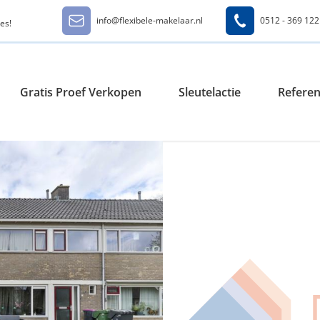
info@flexibele-makelaar.nl
0512 - 369 122
es!
Gratis Proef Verkopen
Sleutelactie
Referen