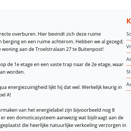
directe overburen. Hier bevindt zich deze ruime
S
n berging en een ruime achterom. Hebben we al gezegd;
Vr
e woning aan de Troelstralaan 27 te Buitenpost!
A
op de 1e etage en een vaste trap naar de 2e etage, waar
St
kan worden.
A
 energiezuinigheid lijkt hij dat wel. Werkelijk keurig in
el A!
aarmaken van het energielabel zijn bijvoorbeeld nog 8
s er een domoticasysteem aanwezig wat bijdraagt aan de
eplaatst die heerlijke natuurlijke verkoeling verzorgen in