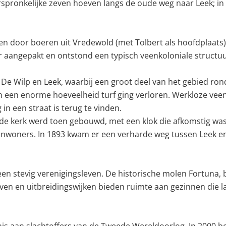
rspronkelijke zeven hoeven langs de oude weg naar Leek; in
ven door boeren uit Vredewold (met Tolbert als hoofdplaats
 aangepakt en ontstond een typisch veenkoloniale structuu
De Wilp en Leek, waarbij een groot deel van het gebied ro
en enorme hoeveelheid turf ging verloren. Werkloze veenar
n een straat is terug te vinden.
e kerk werd toen gebouwd, met een klok die afkomstig was
 inwoners. In 1893 kwam er een verharde weg tussen Leek e
een stevig verenigingsleven. De historische molen Fortuna,
en en uitbreidingswijken bieden ruimte aan gezinnen die lan