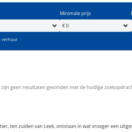
Minimale prijs
 verhuur
oppervlakte (m²)
Minimale perceeloppervlakte (
r zijn geen resultaten gevonden met de huidige zoekopdrach
ier, ten zuiden van Leek, ontstaan in wat vroeger een uit