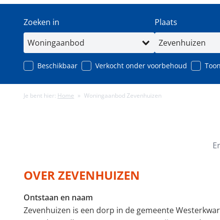
Zoeken in
Plaats
Beschikbaar
Verkocht onder voorbehoud
Toon
Je bent hier:
Home
»
Woningaanbod Zevenhuizen
Minimale energielabel
Minimale gebruiks
E
OVER ZEVENHUIZEN
Ontstaan en naam
Zevenhuizen is een dorp in de gemeente Westerkwart