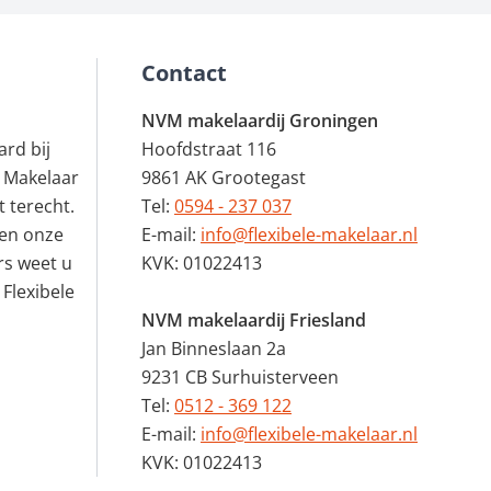
Contact
NVM makelaardij Groningen
rd bij
Hoofdstraat 116
 Makelaar
9861 AK Grootegast
 terecht.
Tel:
0594 - 237 037
en onze
E-mail:
info@flexibele-makelaar.nl
rs weet u
KVK: 01022413
 Flexibele
NVM makelaardij Friesland
Jan Binneslaan 2a
9231 CB Surhuisterveen
Tel:
0512 - 369 122
E-mail:
info@flexibele-makelaar.nl
KVK: 01022413