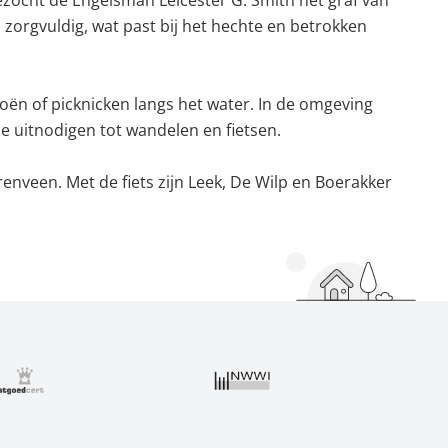
zocht de Engelsman Leicester G. Smith het graf van
orgvuldig, wat past bij het hechte en betrokken
noën of picknicken langs het water. In de omgeving
 uitnodigen tot wandelen en fietsen.
nveen. Met de fiets zijn Leek, De Wilp en Boerakker