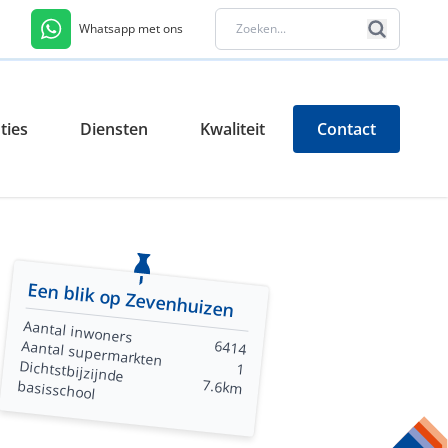
Whatsapp met ons
ties
Diensten
Kwaliteit
Contact
Een blik op Zevenhuizen
Aantal inwoners
Aantal supermarkten
6414
Dichtstbijzijnde
1
7.6km
basisschool