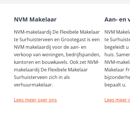
NVM Makelaar
Aan- en 
NVM-makelaardij De Flexibele Makelaar
NVM Makelaa
te Surhuisterveen en Grootegast is een
te Surhuist
NVM makelaardij voor de aan- en
begeleidt u
verkoop van woningen, bedrijfspanden,
huis. Samen
kantoren en bouwkavels. Ook zet NVM-
NVM-makela
makelaardij De Flexibele Makelaar
Makelaar F
Surhuisterveen zich in als
bijzonderh
verhuurmakelaar.
bepaalt u.
Lees meer over ons
Lees meer 