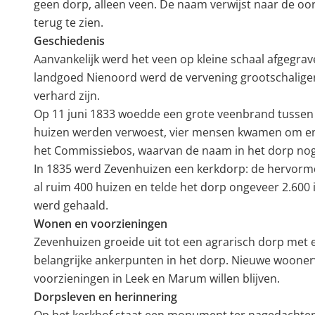
geen dorp, alleen veen. De naam verwijst naar de oo
terug te zien.
Geschiedenis
Aanvankelijk werd het veen op kleine schaal afgegra
landgoed Nienoord werd de vervening grootschaliger
verhard zijn.
Op 11 juni 1833 woedde een grote veenbrand tussen 
huizen werden verwoest, vier mensen kwamen om en e
het Commissiebos, waarvan de naam in het dorp nog i
In 1835 werd Zevenhuizen een kerkdorp: de hervormd
al ruim 400 huizen en telde het dorp ongeveer 2.600
werd gehaald.
Wonen en voorzieningen
Zevenhuizen groeide uit tot een agrarisch dorp met 
belangrijke ankerpunten in het dorp. Nieuwe woonerv
voorzieningen in Leek en Marum willen blijven.
Dorpsleven en herinnering