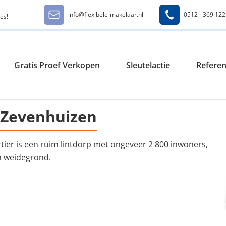
info@flexibele-makelaar.nl
0512 - 369 122
es!
Gratis Proef Verkopen
Sleutelactie
Referen
Zevenhuizen
ier is een ruim lintdorp met ongeveer 2 800 inwoners,
n weidegrond.