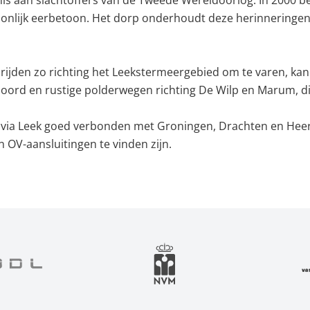
s aan slachtoffers van de Tweede Wereldoorlog. In 2000 be
nlijk eerbetoon. Het dorp onderhoudt deze herinneringen z
s rijden zo richting het Leekstermeergebied om te varen, ka
ord en rustige polderwegen richting De Wilp en Marum, die
is via Leek goed verbonden met Groningen, Drachten en Heere
 OV-aansluitingen te vinden zijn.