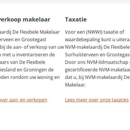
verkoop makelaar
Taxatie
rdij De Flexibele Makelaar
Voor een (NWWI) taxatie of
erveen en Grootegast
waardebepaling kunt u uiteraa
 bij de aan- of verkoop van uw
NVM-makelaardij De Flexibele
 met u inventariseren de
Surhuisterveen en Grootegast
ars van De Flexibele
Door ons NVM-lidmaatschap 
riesland en Groningen de
gecertificeerde NVM-makelaa
eden rondom uw woning en
dat u, bij NVM-makelaardij De
Makelaar.
over aan- en verkopen
Lees meer over onze taxaties