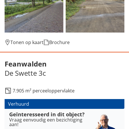
Tonen op kaart
Brochure
Verhuurd: De Swette 3c, Feanwalden
Feanwalden
De Swette 3c
7.905 m² perceeloppervlakte
Verhuurd
Geïnteresseerd in dit object?
Vraag eenvoudig een bezichtiging
aan!