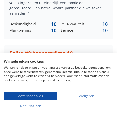
volop ingezet en uiteindelijk een mooie deal
gerealiseerd. Een betrouwbare partner die we zeker
aanraden!"
10
10
Deskundigheid
Prijs/kwaliteit
10
10
Marktkennis
Service
Feike Wybrensstrjitte 10
Geschreven op 14-08-2025
Wij gebruiken cookies
"Alles verliep vlekkeloos. Ze weten wat ze het over
We kunnen deze plaatsen voor analyse van onze bezoekersgegevens, om
onze website te verbeteren, gepersonaliseerde inhoud te tonen en om u
hebben en nemen contact op met je over het verloop
een geweldige website-ervaring te bieden. Voor meer informatie over de
en eventuele acties. Was zeer snel verkocht"
cookies die we gebruiken opent u de instellingen.
10
10
Deskundigheid
Prijs/kwaliteit
10
10
Marktkennis
Service
Accepteer alles
Weigeren
Nee, pas aan