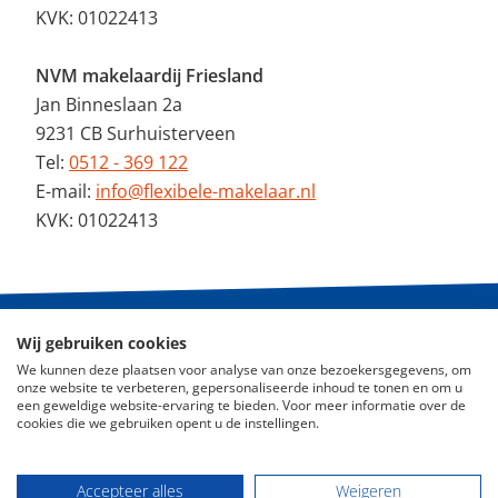
KVK: 01022413
NVM makelaardij Friesland
Jan Binneslaan 2a
9231 CB Surhuisterveen
Tel:
0512 - 369 122
E-mail:
info@flexibele-makelaar.nl
KVK: 01022413
Wij gebruiken cookies
© 2026 - De Flexibele Makelaar NVM
We kunnen deze plaatsen voor analyse van onze bezoekersgegevens, om
onze website te verbeteren, gepersonaliseerde inhoud te tonen en om u
Nieuws
een geweldige website-ervaring te bieden. Voor meer informatie over de
cookies die we gebruiken opent u de instellingen.
ABC Woningmarkt
Disclaimer
Accepteer alles
Weigeren
Privacy Policy