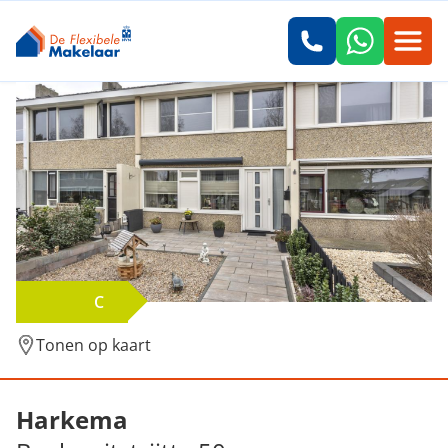
C
Tonen op kaart
Verkocht: Boekweitstrjitte 50, Harkema
Harkema