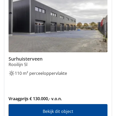
Surhuisterveen
Rooilijn 5l
110 m² perceeloppervlakte
Vraagprijs € 130.000,- v.o.n.
Bekijk dit object