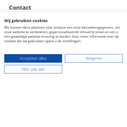
Contact
NVM makelaardij Groningen
Wij gebruiken cookies
Hoofdstraat 116
We kunnen deze plaatsen voor analyse van onze bezoekersgegevens, om
onze website te verbeteren, gepersonaliseerde inhoud te tonen en om u
9861 AK Grootegast
een geweldige website-ervaring te bieden. Voor meer informatie over de
cookies die we gebruiken opent u de instellingen.
Tel:
0594 - 237 037
E-mail:
info@flexibele-makelaar.nl
KVK: 01022413
Accepteer alles
Weigeren
Nee, pas aan
NVM makelaardij Friesland
Jan Binneslaan 2a
9231 CB Surhuisterveen
Tel:
0512 - 369 122
E-mail:
info@flexibele-makelaar.nl
KVK: 01022413