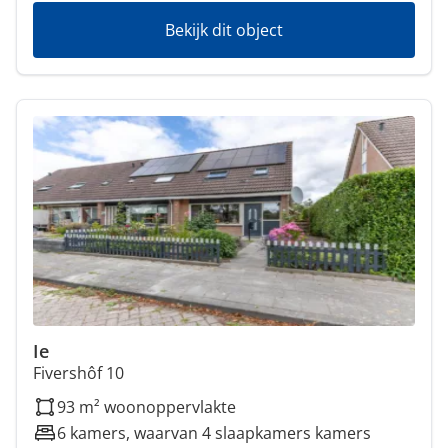
Bekijk dit object
Ie
Fivershôf 10
93 m² woonoppervlakte
6 kamers, waarvan 4 slaapkamers kamers