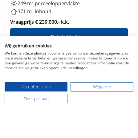
249 m² perceeloppervlakte
371 m³ inhoud
Vraagprijs € 239.000,- k.k.
Bekijk dit object
Wij gebruiken cookies
We kunnen deze plaatsen voor analyse van onze bezoekersgegevens, om
onze website te verbeteren, gepersonaliseerde inhoud te tonen en om u
een geweldige website-ervaring te bieden. Voor meer informatie over de
cookies die we gebruiken opent u de instellingen.
Accepteer alles
Weigeren
Aangesloten bij o.a.:
Nee, pas aan