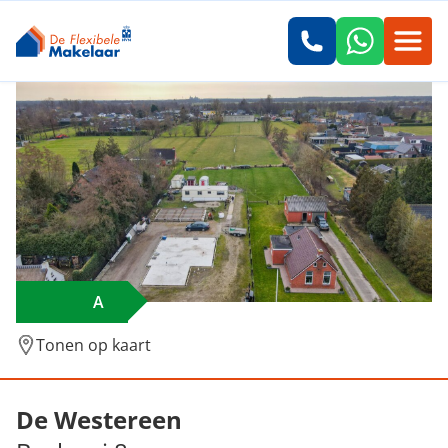
A
Tonen op kaart
Verkocht: Boskwei 8, De Westereen
De Westereen