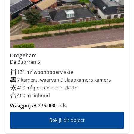
Drogeham
De Buorren 5
131 m² woonoppervlakte
7 kamers, waarvan 5 slaapkamers kamers
400 m² perceeloppervlakte
460 m³ inhoud
Vraagprijs € 275.000,- k.k.
Bekijk dit object