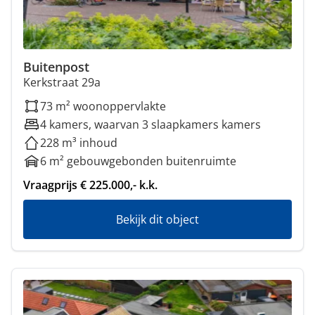
Buitenpost
Kerkstraat 29a
73 m² woonoppervlakte
4 kamers, waarvan 3 slaapkamers kamers
228 m³ inhoud
6 m² gebouwgebonden buitenruimte
Vraagprijs € 225.000,- k.k.
Bekijk dit object