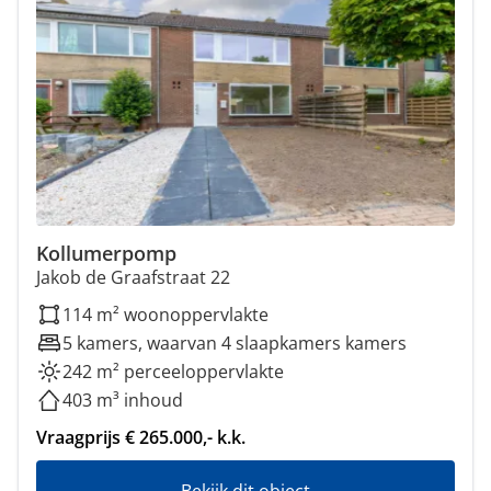
Kollumerpomp
Jakob de Graafstraat 22
114 m² woonoppervlakte
5 kamers, waarvan 4 slaapkamers kamers
242 m² perceeloppervlakte
403 m³ inhoud
Vraagprijs € 265.000,- k.k.