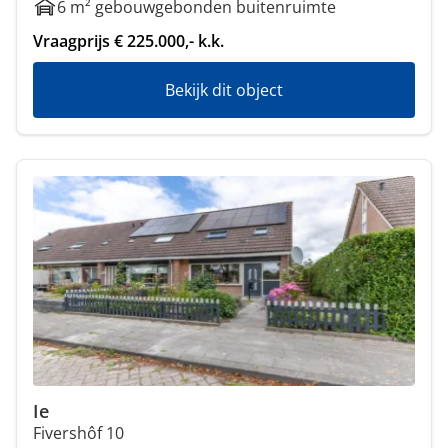
6 m² gebouwgebonden buitenruimte
Vraagprijs € 225.000,- k.k.
Bekijk dit object
Ie
Fivershôf 10