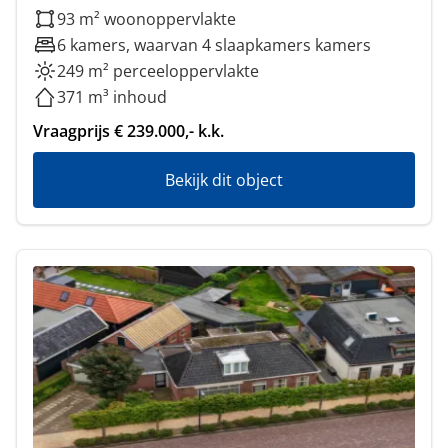
93 m² woonoppervlakte
6 kamers, waarvan 4 slaapkamers kamers
249 m² perceeloppervlakte
371 m³ inhoud
Vraagprijs € 239.000,- k.k.
Bekijk dit object