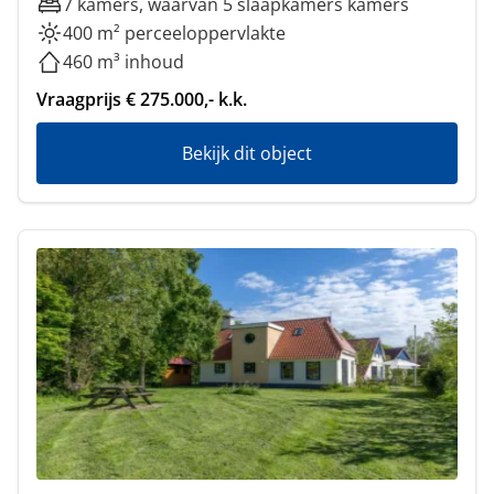
7 kamers, waarvan 5 slaapkamers kamers
400 m² perceeloppervlakte
460 m³ inhoud
Vraagprijs € 275.000,- k.k.
Bekijk dit object