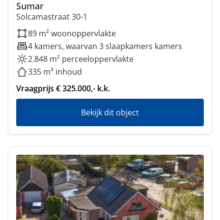
Sumar
Solcamastraat 30-1
89 m² woonoppervlakte
4 kamers, waarvan 3 slaapkamers kamers
2.848 m² perceeloppervlakte
335 m³ inhoud
Vraagprijs € 325.000,- k.k.
Bekijk dit object