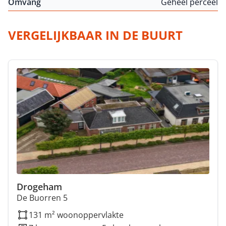
Omvang
Geheel perceel
VERGELIJKBAAR IN DE BUURT
Drogeham
De Buorren 5
131 m² woonoppervlakte