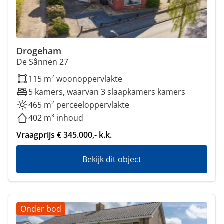
Drogeham
De Sânnen 27
115 m² woonoppervlakte
5 kamers, waarvan 3 slaapkamers kamers
465 m² perceeloppervlakte
402 m³ inhoud
Vraagprijs € 345.000,- k.k.
Bekijk dit object
Onder bod