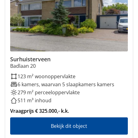
Surhuisterveen
Badlaan 20
123 m² woonoppervlakte
6 kamers, waarvan 5 slaapkamers kamers
279 m² perceeloppervlakte
511 m³ inhoud
Vraagprijs € 325.000,- k.k.
Bekijk dit object