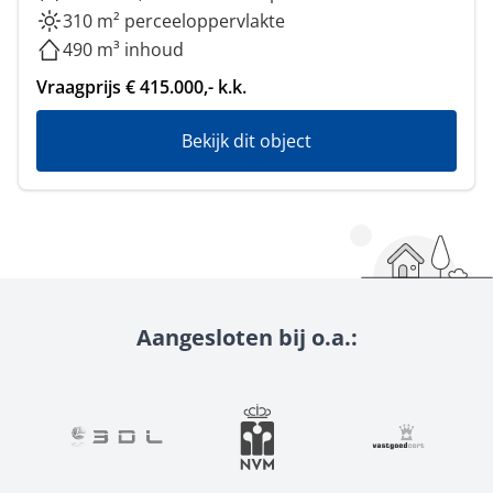
310 m² perceeloppervlakte
490 m³ inhoud
Vraagprijs € 415.000,- k.k.
Bekijk dit object
Aangesloten bij o.a.: