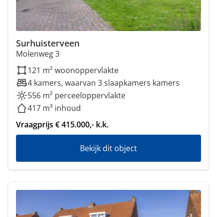
Surhuisterveen
Molenweg 3
121 m² woonoppervlakte
4 kamers, waarvan 3 slaapkamers kamers
556 m² perceeloppervlakte
417 m³ inhoud
Vraagprijs € 415.000,- k.k.
Bekijk dit object