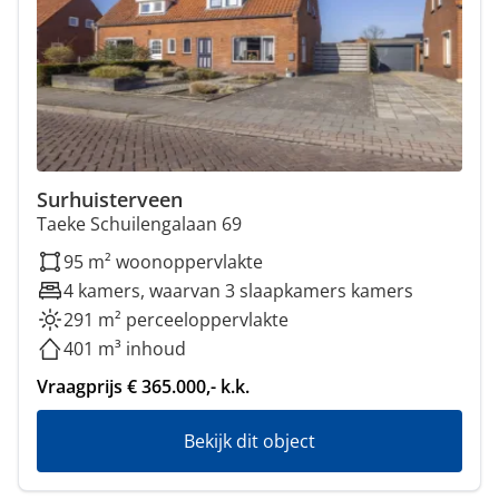
Surhuisterveen
Taeke Schuilengalaan 69
95 m² woonoppervlakte
4 kamers, waarvan 3 slaapkamers kamers
291 m² perceeloppervlakte
401 m³ inhoud
Vraagprijs € 365.000,- k.k.
Bekijk dit object