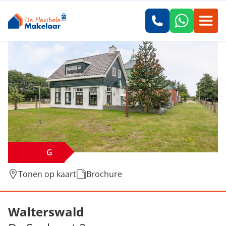
G
Tonen op kaart
Brochure
Verkocht: De Sanharst 2, Walterswald
Walterswald