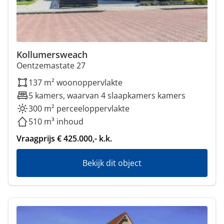
Kollumersweach
Oentzemastate 27
137 m² woonoppervlakte
5 kamers, waarvan 4 slaapkamers kamers
300 m² perceeloppervlakte
510 m³ inhoud
Vraagprijs € 425.000,- k.k.
Bekijk dit object