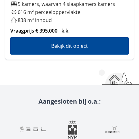
5 kamers, waarvan 4 slaapkamers kamers
616 m² perceeloppervlakte
838 m³ inhoud
Vraagprijs € 395.000,- k.k.
Bekijk dit object
Aangesloten bij o.a.: