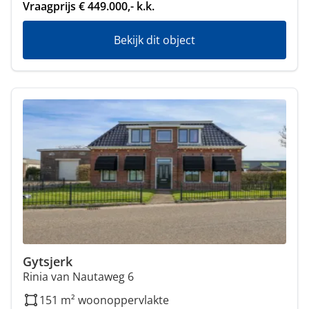
Vraagprijs € 449.000,- k.k.
Bekijk dit object
Gytsjerk
Rinia van Nautaweg 6
151 m² woonoppervlakte