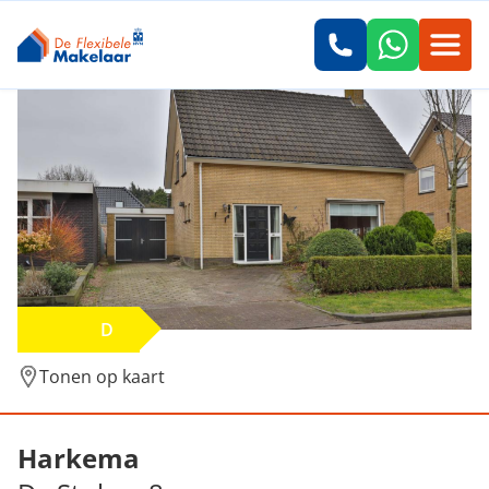
D
Tonen op kaart
Verkocht: De Stuken 8, Harkema
Harkema