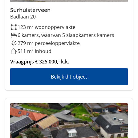
Surhuisterveen
Badlaan 20
123 m² woonoppervlakte
6 kamers, waarvan 5 slaapkamers kamers
279 m² perceeloppervlakte
511 m³ inhoud
Vraagprijs € 325.000,- k.k.
Bekijk dit object