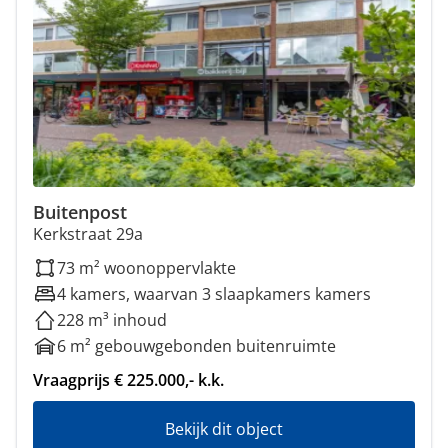
Buitenpost
Kerkstraat 29a
73 m² woonoppervlakte
4 kamers, waarvan 3 slaapkamers kamers
228 m³ inhoud
6 m² gebouwgebonden buitenruimte
Vraagprijs € 225.000,- k.k.
Bekijk dit object