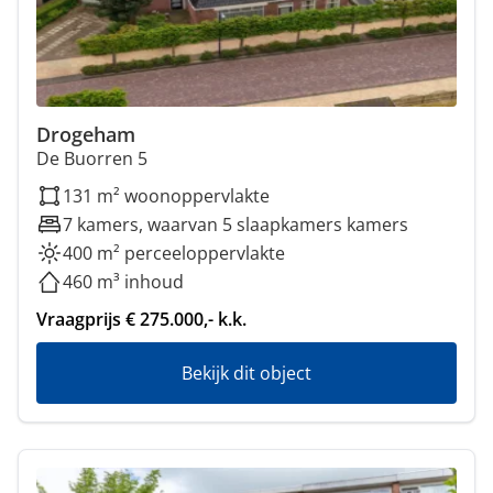
Drogeham
De Buorren 5
131 m² woonoppervlakte
7 kamers, waarvan 5 slaapkamers kamers
400 m² perceeloppervlakte
460 m³ inhoud
Vraagprijs € 275.000,- k.k.
Bekijk dit object